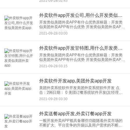
2021-09-28 02:45
个问题。用户可以在平台上完成外卖操作，商家会
为数不多时间上门为外
外卖软件app开发公司,用什么开发类似美团外卖app
开发类似美团外卖APP有什么优势原标题：开发类
似美团外卖APP有什么优势 开发类似美团外卖APP
有什么优势？北京APP【万动力科技】表示，APP
2021-09-28 03:00
相信大家都不陌生，不想出去吃饭，打开APP；晚
上看完
外卖软件app开发甘特图,用什么开发类似美团外卖app
开发类似美团外卖APP有什么优势原标题：开发类
似美团外卖APP有什么优势 开发类似美团外卖APP
有什么优势？北京APP【万动力科技】表示，APP
2021-09-28 03:15
相信大家都不陌生，不想出去吃饭，打开APP；晚
上看完
外卖软件开发app,美团外卖app开发
美团外卖系统软件开发美团外卖系统软件开发 点
击：296日期： 0 美团订餐系统软件开发(左经理：
188微2741电4714)类似美团订餐系统开发；类似美
2021-09-28 03:30
团外卖系统的美团订餐软件开发；开发
外卖送餐app开发,外卖订餐app开发
一般开发外卖APP都具备哪些功能随着外卖市场的
不断扩大、平台竞争的升级以及用户需求的不断深
化，当地的外卖市场迎来了一个*的发展期。外卖开