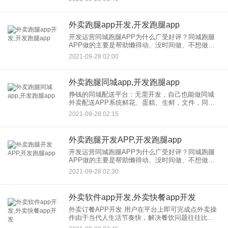
许多人使用跑腿应用程序来满足他们生活中的各种
需求，如获得快递、
外卖跑腿app开发,开发跑腿app
开发运营同城跑腿APP为什么广受好评？同城跑腿
APP做的主要是帮助懒得动、没时间做、不想做自
己想做的事情的人。因此，你可以使用跑腿APP在
2021-09-28 02:00
线寻找同城人，帮助你快速处理生活中繁琐的事
情。随时下单，马上上
外卖跑腿同城app,开发跑腿app
挣钱的同城配送平台：无需开发，自己也能做同城
外卖配送APP系统鲜花、蛋糕、生鲜，文件，同城!
1小时快递平均10分钟上门，60分钟闪出全城！这就
2021-09-28 02:15
是流行的同城外卖跑腿系统。 除了以上内容，同城
配送A
外卖跑腿开发APP,开发跑腿app
开发运营同城跑腿APP为什么广受好评？同城跑腿
APP做的主要是帮助懒得动、没时间做、不想做自
己想做的事情的人。因此，你可以使用跑腿APP在
2021-09-28 02:30
线寻找同城人，帮助你快速处理生活中繁琐的事
情。随时下单，马上上
外卖软件app开发,外卖快餐app开发
外卖订餐APP开发 用户在平台上即可完成点外卖操
作由于当代人生活节奏快，解决餐饮问题往往比较
麻烦。恰好外卖订餐应用开发可以帮助用户解决这