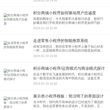
2024-01-19 14:00
告诉你如何将一款简单的小程序应用转化成时尚界
的明星。
积分商城小程序如何驱动用户忠诚度
亲爱的网友们，今天我要和大家探讨的是，那些巧
妙藏在我们手机里的积分商城小程序是如何巧妙地
抓住我们的心，让我们不自觉地成为忠实粉丝的。
2024-01-19 15:00
咱们先来简单扒一扒小程序的皮
走进零售小程序的智能推荐系统
你有没有想过，那些在零售小程序上像个知心好友
一样，总是能推荐出你心仪商品的功能是如何做到
的？今天，就让我带你走进这个充满魔力的世界
2024-01-19 15:30
——零售小程序的智能推荐系统。
积分商城小程序/运营模式与商业模式探讨
在这个数字化飞速发展的时代，积分商城小程序正
如一股清流在商业的大海中悄然兴起。这篇文章的
标题——《积分商城小程序：运营模式与商业模式
2024-01-19 16:30
探讨》，将带大家一起揭开积分商城小程序的神秘
面纱，了解它的运营之道和
展示类小程序模板：简洁明了的界面设计
当今时代，简约而不简单的设计已经成为了潮流的
前沿。我在这里要给各位讲述的，不是别的，正是
那些以简洁明了著称、风靡互联网的展示类小程序