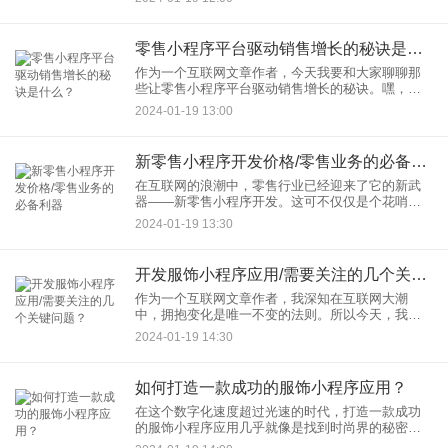
享一些产品小程序制作的要点与难点，帮你成为制
作小程序的小达人。
零售小程序平台驱动销售增长的秘诀是什么？
作为一个互联网文章作者，今天我要和大家聊聊那
些让零售小程序平台驱动销售增长的秘诀。嘿，别
看小程序不起眼，这可是一个藏着大智慧的小宝
2024-01-19 13:00
箱，只要你掌握了开启它的方法，销售数字就能蹭
蹭往上爬！
新零售小程序开发价格/零售业务的必备利器
在互联网的浪潮中，零售行业已经迎来了它的新武
器——新零售小程序开发。这可不仅仅是个花哨的
名词，它是零售业务蜕变升级的利器，一个可以让
2024-01-19 13:30
你的商业帝国步入21世纪的神器。话不多说，让我
来详细道来新零售小程序
开发服饰小程序应用/需要关注的几个关键问题？
作为一个互联网文章作者，我深知在互联网大潮
中，拥抱变化是唯一不变的法则。所以今天，我们
要聊的是一项让时尚遇见科技的酷炫事儿——开发
2024-01-19 14:30
服饰小程序。这不仅仅是为了让衣服“上云端”，更是
为了把穿搭的乐趣无限放
如何打造一款成功的服饰小程序应用？
在这个数字化速度超过光速的时代，打造一款成功
的服饰小程序应用几乎就像是找到时尚界的秘密通
道一样。作为一个互联网科技的忠实追随者，我来