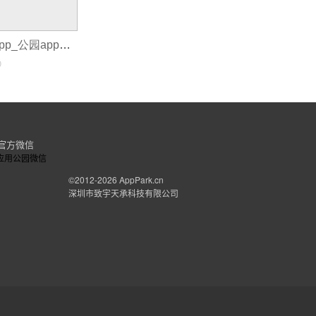
0基础学习制作app_公园app开发
0
官方微信
©2012-2026
AppPark.cn
深圳市致宇天承科技有限公司