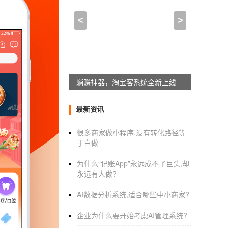
APP在线制作工具,工具类a
<
>
2021-12-18 21:45:00
来自于
应用公园
一套免编程
制作APP
工具，轻松制作A
网络营销的火爆，离不开人们对APP的依赖。
躺赚神器，淘宝客系统全新上线
模的企业来说是一个非常昂贵的东西，即使小商
商家来说是非常不可能的。
最新资讯
因此，近年来，制作APP的线上平台雨后春笋般
很多商家做小程序,没有转化路径等
于白做
应用看起来都大同小异，应用需要的功能组件少
悉操作的用户很难使用制作APP。即使是需求较
为什么“记账App”永远成不了巨头,却
永远有人做?
AI数据分析系统,适合哪些中小商家?
但不用担心，
app开发制作
平台上线的制作AP
企业为什么要开始考虑AI管理系统?
首先，app开发制作平台提供的模板主要是给用