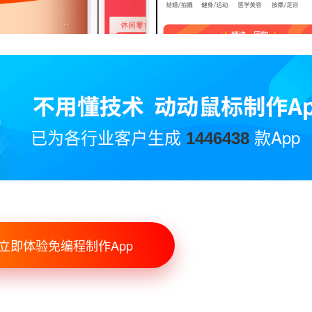
已为各行业客户生成
款App
1446438
立即体验免编程制作App