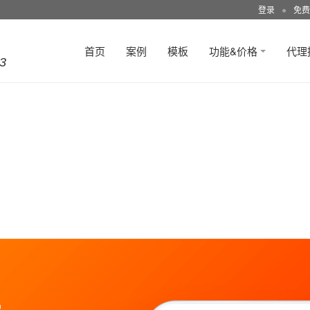
登录
●
免费
首页
案例
模板
功能&价格
代理
3