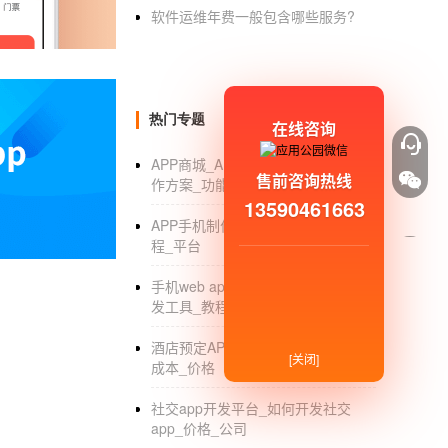
用户可以独立完成各种功能的APP，比如本地
软件运维年费一般包含哪些服务?
可以自行设计，而不是模块化，这使得用户制作
问题。
其次，当app开发制作平台提供了比较全面、丰
热门专题
在线咨询
贵的费用，这个工具支持用户免费无代码的制作
APP商城_APP商城开发要多少钱_制
版权：本文内容由网民自发投稿，文章观点仅
售前咨询热线
作方案_功能_视频教程
任。如果发现本网站涉嫌复制侵权/非法内容，
13590461663
APP手机制作_手机APP制作软件_教
程_平台
手机web app开发_手机web app开
发工具_教程
酒店预定APP_酒店预定APP哪个好_
[关闭]
成本_价格
社交app开发平台_如何开发社交
app_价格_公司