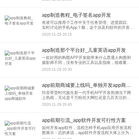
具体需求分析——UI制作（这又分平面设计图纸、
交互
app制造教程_电子签名app开发
有谁可以推荐个工作中关于任务管理、进度跟踪、
实时讨论的手机App？额，这个涉及到软件的开发，
需要会编程和Java然后你可以在应用宝上面下载软
2020-11-29 20:15
件的开发教程的！应用宝里面的资源很多，除了有
大量的APP应用
app制造那个平台好_儿童英语app开发
一款好用的构图APP开发能带来什么普通人构图和
摄影师不同，没有专业的工具以及指南，很难重新
制作一个好作品。这样就能让用户在不同的构图中
2020-11-29 20:30
选择自己满意的那款。 一款好用的构图APP开发到
底好在哪里？
app前期商城要上线吗_单独开发app商城软件
抖音带货时代簇生新一代手机APP开发热潮当下网
上热闹，无论是千万粉丝大网红还是几百关注的个
人小主播，2020年时代变迁，很多传统行业冲击严
2020-11-29 20:45
重，一个时代的发展，必定带来一个新机遇的突飞
猛进，手机APP开
app前期引流_app软件开发可行性方案
如何开发app软件，流程怎样手机app应用开发流程
图展示：总的来说，app软件开发流程大体上分为三
个阶段，即app开发前期，app开发中期，以及app开