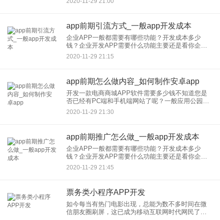
2020-11-29 21:00
发后期。其中，app开发前期就包括app开发流程
app前期引流方式_一般app开发成本
企业APP一般都需要有哪些功能？开发成本多少
钱？企业开发APP需要什么功能主要还是看你企业
用这个APP干什么，要是纯展示企业形象我觉得没
2020-11-29 21:15
有太大的作用，只能说显得你公司比较正规，连自
己的APP都有成本比
app前期怎么做内容_如何制作安卓app
开发一款电商商城APP软件需要多少钱不知道您是
否已经有PC端和手机端网站了呢？一般应用公园是
建议有商城需求的用户，先从电脑端、前期更有利
2020-11-29 21:30
于推广，积累用户，有一定积累后再进行APP开
发，因为APP开发成
app前期推广怎么做_一般app开发成本
企业APP一般都需要有哪些功能？开发成本多少
钱？企业开发APP需要什么功能主要还是看你企业
用这个APP干什么，要是纯展示企业形象我觉得没
2020-11-29 21:45
有太大的作用，只能说显得你公司比较正规，连自
己的APP都有成本比
票务类小程序APP开发
如今每当有热门电影出现，总能为数不多时间在微
信朋友圈刷屏，这已成为移动互联网时代网民了解
较新电影的主要方式。如何让电影为数不多时间刷