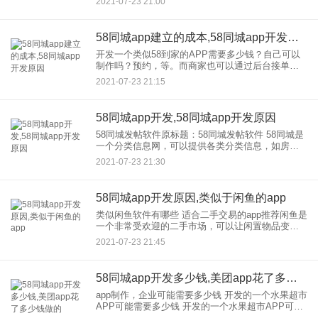
2021-07-23 21:00
如下图
58同城app建立的成本,58同城app开发原因
开发一个类似58到家的APP需要多少钱？自己可以
制作吗？预约，等。而商家也可以通过后台接单。
那么开发，有一款像多少钱58家的应用吗？ 这样的
2021-07-23 21:15
O2O现场服务app在预约，如果是外包，传统的开发
可以从
58同城app开发,58同城app开发原因
58同城发帖软件原标题：58同城发帖软件 58同城是
一个分类信息网，可以提供各类分类信息，如房
产、汽车、二手、宠物、招聘等。才能充分满足大
2021-07-23 21:30
家的需求。同时，相信很多朋友也在58同城，上发
布了很多相关
58同城app开发原因,类似于闲鱼的app
类似闲鱼软件有哪些 适合二手交易的app推荐闲鱼是
一个非常受欢迎的二手市场，可以让闲置物品变得
有价值。还有同类型二手交易平台的app有哪些？ 下
2021-07-23 21:45
载较新版本的闲鱼系列软件 到处 转身，
58同城app开发多少钱,美团app花了多少钱做的
app制作，企业可能需要多少钱 开发的一个水果超市
APP可能需要多少钱 开发的一个水果超市APP可能
需要多少钱1。用户注册登录：用户想在线购买水