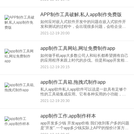
希望社区用户可以使用并再次传播。然后你可以建
立一个
APP制作工具破解,私人app制作免费版
如何应对嵌入式软件开发中的问题在嵌入式软件开
发和测试的过程中，会出现很多问题，会给企业，
造成很大的损失，甚至有些软件问题在运行中很难
2021-12-19 20:00
发现。 有一种方法可以有效地发现软件缺陷，那就
是嵌入式软件测试，
app制作工具网站,网址免费制作app
如何做手机app大多数公司人和站长都希望拥有自己
的应用程序来跟上时代的步伐。但是和app开发相关
的技术是专业的，掌握开发语言不容易对于没有技
2021-12-19 20:15
术的人来说，如何去制作APP应用？让我介绍一些
使应用程序更容
app制作工具箱,拖拽式制作app
私人app软件私人app软件可以说是一款具有足够个
性的工具箱集成应用。它有各种实用的小功能，你
也可以用它来制作出很多只属于你的个人私人应
2021-12-19 20:30
用。非常是不可或缺的工具！ 私人应用软件介绍 利
用
app制作工作,app制作样本
app开发多少钱 开发app价格:我们收到客户多的问题
是“开发".一个app多少钱实际上APP的报价计算方式
是人力周期。 开发的一个应用项目包括：ios、安卓