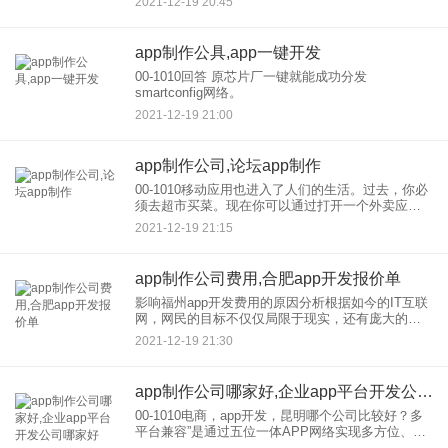
2021-12-19 20:45
和一般管理背景。有些项目需要多终端使用
app制作公具,app一键开发
00-1010回答 原芯片厂一键就能成功分发
smartconfig网络。
2021-12-19 21:00
app制作公司,论坛app制作
00-1010移动应用也进入了人们的生活。过去，你必
须去超市买菜。现在你可以通过打开一个外卖应用
程序来吃你想要的食物。以前上课去学校机构，现
2021-12-19 21:15
在可以打开一个在线教育app，实现视频直播教学。
像这样每个人
app制作公司费用,合肥app开发报价单
影响福州app开发费用的原因分析根据如今的IT互联
网，网民的目标不仅仅局限于现实，还有庞大的用
户群体督促互联网在公司应用服务行业的互联网化
2021-12-19 21:30
转型已经成为一种趋势，福州的企业已经在制作启
动了APP应用来满
app制作公司哪家好,企业app平台开发公司哪家好
00-1010电商，app开发，昆明哪个公司比较好？多
平台兼容”是通过五位一体APP网络实现多方位、多
维度互联互通，打造比较比较全面、立体化多平台