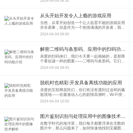
2024-04-04 08:30
偷学习新语言，或是在午夜梦回前突击一个营销课
程的神奇工具。
从头开始开发令人上瘾的游戏应用
当然，从零开始创造一个让人欲罢不能的游戏应用
并非易事，但是作为一个热情满满的开发者，我觉
得这就像是在游戏中迎接一场史诗级的挑战。让我
2024-04-04 09:00
们一起踏上这段旅程，探索如何开发出让玩家们手
指僵直、眼睛发亮、连厕所
解密二维码与条形码、应用中的扫码功能介绍
亲爱的扫码侠们，我们今天要一起揭秘的，是那两
个看似谜一样的图案——二维码与条形码。它们不
仅是现代商业的无形勇士，而且还在我们的日常生
2024-04-04 09:45
活中扮演着重要角色。让我们带上好奇的眼睛，启
动我们的应用扫码功能，一
脱机时也精彩:开发具备离线功能的应用
亲爱的互联网居民们，你们有没有遇到过这样的尴
尬境地——在最激动人心的剧情高潮时，Wi-Fi突然
像溜冰的小朋友一样摔了个狗啃泥，或者在地铁隧
2024-04-04 10:00
道里，你的4G信号像隧道里的灯光一样闪烁不定？
别担心，应用开发
图片鉴别识别与处理应用中的图像技术解析
在数字时代的海洋里，我们每天都要浮潜在无数的
图片中，那么问题来了，如何快速地找到宝藏图片
而不是海量的海草呢？答案就藏在应用图像技术的