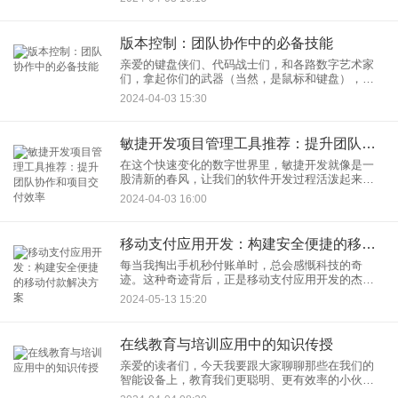
也可能藏着那些令人头疼的小虫子（bugs），这些
小东西如果不及时捉出来
版本控制：团队协作中的必备技能
亲爱的键盘侠们、代码战士们，和各路数字艺术家
们，拿起你们的武器（当然，是鼠标和键盘），今
天我们要聊的，是每一个希望在数字世界中留下印
2024-04-03 15:30
记的人都必须掌握的秘技——版本控制。
敏捷开发项目管理工具推荐：提升团队协作和项目交付效率
在这个快速变化的数字世界里，敏捷开发就像是一
股清新的春风，让我们的软件开发过程活泼起来，
像一场无压力的茶话会，而不是那种透着肃杀气息
2024-04-03 16:00
的终极审判日。这不仅是因为敏捷开发提高了开发
的透明度和灵活性，更因为
移动支付应用开发：构建安全便捷的移动付款解决方案
每当我掏出手机秒付账单时，总会感慨科技的奇
迹。这种奇迹背后，正是移动支付应用开发的杰出
成果。今天，就让我带你走进这个充满魔法的世
2024-05-13 15:20
界，探索构建安全便捷的移动付款解决方案的奥
秘。
在线教育与培训应用中的知识传授
亲爱的读者们，今天我要跟大家聊聊那些在我们的
智能设备上，教育我们更聪明、更有效率的小伙伴
——教育应用。对，就是那些你可能在挤地铁时偷