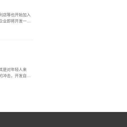
利店等也开始加入
企业即将开发一款
其是对年轻人来
的冲击，开发自己