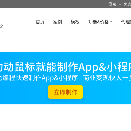
登录
●
免费
首页
案例
模板
功能&价格
代理
3