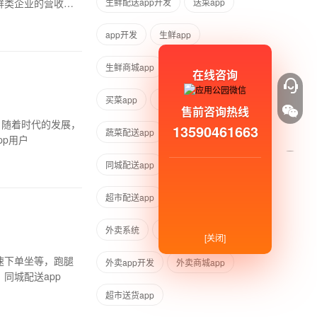
鲜类企业的营收。
生鲜配送app开发
送菜app
app开发
生鲜app
生鲜商城app
生鲜配送app
在线咨询
买菜app
买菜app开发
售前咨询热线
？随着时代的发展，
13590461663
蔬菜配送app
送货app
pp用户
同城配送app
超市购物app
超市配送app
外卖app
外卖系统
app在线制作
[关闭]
速下单坐等，跑腿
外卖app开发
外卖商城app
同城配送app
超市送货app