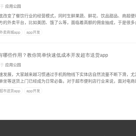
自于
应用公园
底改变了餐饮行业的经营模式，同时生鲜果蔬、鲜花、饮品甜品、商超便
方的外卖平台，比如美团、饿了么等，面临着高额的佣金抽成，于是很多
外卖商城app
app开发
发有哪些作用？教你简单快速低成本开发超市送货app
自于
应用公园
速发展，大家越来越习惯通过手机购物线下实体店自然流量不断下滑，尤
单坐等送货上门已经成为日常必备。对于超市便利店行业来说，面对电商
超市送货app
app开发