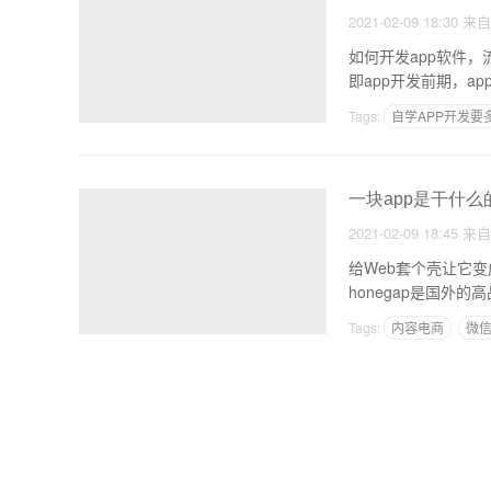
2021-02-09 18:30
来
如何开发app软件，
即app开发前期，a
Tags:
自学APP开发要
一块app是干什么
2021-02-09 18:45
来
给Web套个壳让它变成
honegap是国外的
Tags:
内容电商
微
企业营销app