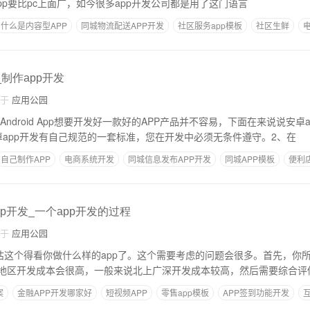
机app要比pc上面广，如今很多app开发公司都是用了这门语言
什么是内容型APP
同城物流配送APP开发
社区服务app模板
社区生鲜
_制作app开发
自于
应用公园
Android App想要开发好一款好的APP产品并不容易，下面在来说说安卓
卓app开发有自己规范的一套标准，您在开发中必须无条件遵守。2、在
自己制作APP
电商系统开发
同城信息发布APP开发
同城APP模板
便利
p开发_一个app开发的过程
自于
应用公园
评估这个得看你做什么样的app了。这个需要考虑的问题会很多。首先，你
地区开发成本会很高，一般来说北上广深开发成本较高，然后需要综合评估
案
金融APP开发哪家好
短视频APP
零售app模板
APP签到功能开发