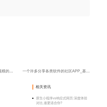
一个类似美团外卖的app，小规模的需要投资多少钱_开发的app需要维护吗
一个许多分享各类软件的社区APP_基于安卓平台的旅游app开发
相关资讯
原生小程序vs响应式网页:深度体验
对比,谁更适合你?