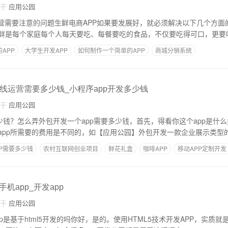
自于
应用公园
运营需要注意的问题生鲜电商APP如果要发展好，就必须解决以下几个方面
鲜是每个家庭每个人每天要吃、每餐要吃的食品，不仅要吃得可口，更要
APP
大学生开发APP
如何制作一个简单的APP
商城分销系统
、购物商城APP开发功能
网约车
上线运营需要多少钱_小程序app开发多少钱
自于
应用公园
少钱？怎么弄外包开发一个app需要多少钱，首先，得看你这个app是什
app所需要的费用是不同的，如【应用公园】外包开发一款企业展示类型的
P需要多少钱
农村互联网创业项目
鲜花礼盒
咖啡APP
移动APP定制开发
机app_开发app
自于
应用公园
是基于html5开发的吗你好，是的。使用HTML5技术开发APP，实质就是开