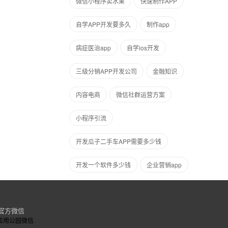
微信小程序卖水果
快速制作APP
自学APP开发要多久
​制作app
病症医治app
自学ios开发
三级分销APP开发公司
金融知识
内容电商
微信社群运营方案
小程序引流
开发瓜子二手车APP需要多少钱
开发一个软件多少钱
企业营销app
官方微信