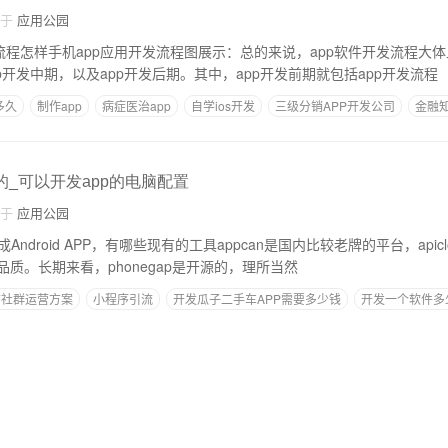
自于
应用公园
流程怎样手机app应用开发流程图展示：总的来说，app软件开发流程大
pp开发中期，以及app开发后期。其中，app开发前期就包括app开发流程
多久
​制作app
病症医治app
自学ios开发
三级分销APP开发公司
金融
的_可以开发app的电脑配置
自于
应用公园
Android APP，有哪些现有的工具appcan是国内比较老牌的平台，apic
高品质。长期来看，phonegap是开源的，理所当然
信社群运营方案
小程序引流
开发瓜子二手车APP需要多少钱
开发一个软件多