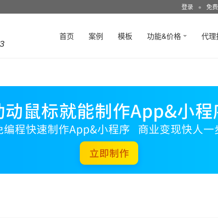
登录
●
免费
首页
案例
模板
功能&价格
代理
3