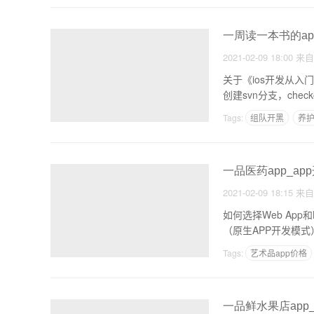
一周读一本书的app
2021-02-09 18:00
来
关于《ios开发从入门到精
创建svn分支，checko
Tags:
组队开黑
养护
微信小程序工具
一品医药app_a
2021-02-09 18:15
来
如何选择Web App和
（原生APP开发模式）
Tags:
艺术品app价格
一品鲜水果店app