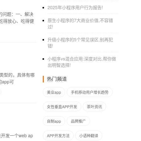
2025年小程序用户行为报告!
的问题：一、解决
原生小程序的7大商业价值,不容错
吃得放心、吃得健
过!
升级小程序的5个常见误区,别再犯
错!
小程序vs混合应用:深度对比,帮你做
出明智选择!
么类型的，具体有哪
热门频道
app可
美业app
手机移动用户增长趋势
女性垂直APP开发
茶叶资讯
自制app
品牌推广
发一个web ap
APP开发方法
小语种翻译