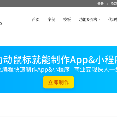
登录
●
免费
首页
案例
模板
功能&价格
代理
3