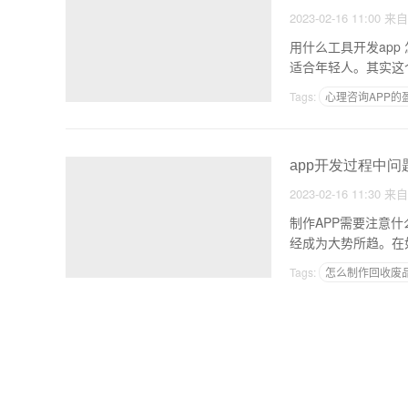
2023-02-16 11:00
来
用什么工具开发app 怎么用源码开发APPapp开发歌剧院为粉丝提供更多资源。 歌剧经常被人们误认为过时，不
适合年轻人。其实这
Tags:
心理咨询APP的
找人开发一款app需要
app开发过程中问
2023-02-16 11:30
来
制作APP需要注意
经成为大势所趋。在
Tags:
怎么制作回收废品
怎么制作app软件