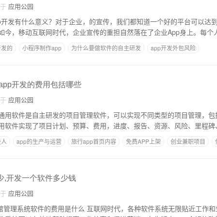
自于
应用公园
app开发有什么意义？对于企业，的宣传，我们都知道一个好的平台可以达
如今，移动互联网时代，企业宣传的重担自然落在了企业App身上。每个
开发的
小程序制作app
为什么要做软件的自主研发
app开发外包风险
多久
制作一个企业app需要多少钱
,app开发的费用包括哪些
自于
应用公园
通用软件是自主研发的项目管理软件，可以实现不同类型的项目管理，包
用软件实现了项目计划、预算、费用，进度、报告、资源、风险、里程碑
些人
app的生产与运营
旅行app首页内容
免费APP上架
创业兼职项目
少,开发一个软件多少钱
自于
应用公园
是什么 互联网时代，各种软件系统无限贴近工作和生活。在白，一个