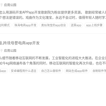
自于
应用公园
个想法是错误的。戏曲作为文化瑰宝，永远不会过时，值得年轻人随时学
盈利模式
珠海电商app开发
类似淘宝的app创业
送菜app
app上线步骤
多少钱
题,跨境母婴电商app开发
自于
应用公园
什么细节随着移动互联网的不断发展，工业智能化的进程大大推进。在企业
如今4g网络遍布各个角落的同时，移动互联网的智能化再次升级，也在不
app
安卓编程用什么语言
自己怎么做软件
网站生成app软件
自制软件