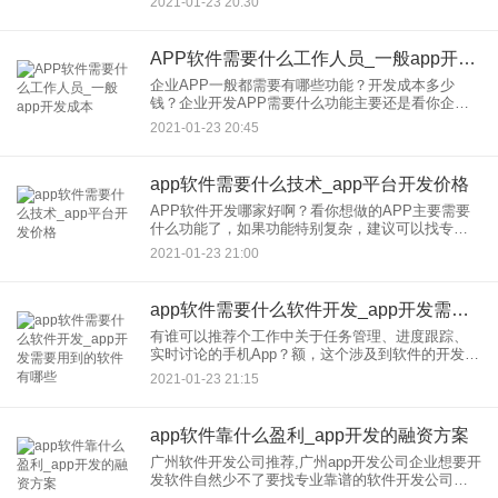
2021-01-23 20:30
应该先明确自己的功能需求，进而去评估APP开发
公司给的报价是
APP软件需要什么工作人员_一般app开发成本
企业APP一般都需要有哪些功能？开发成本多少
钱？企业开发APP需要什么功能主要还是看你企业
用这个APP干什么，要是纯展示企业形象我觉得没
2021-01-23 20:45
有太大的作用，只能说显得你公司比较正规，连自
己的APP都有成本比
app软件需要什么技术_app平台开发价格
APP软件开发哪家好啊？看你想做的APP主要需要
什么功能了，如果功能特别复杂，建议可以找专门
的APP开发公司。如果不复杂，我建议用应用公园
2021-01-23 21:00
app在线制作，操作很 方便，小白都会。可以生成安
卓和IOS两
app软件需要什么软件开发_app开发需要用到的软件有哪些
有谁可以推荐个工作中关于任务管理、进度跟踪、
实时讨论的手机App？额，这个涉及到软件的开发，
需要会编程和Java然后你可以在应用宝上面下载软
2021-01-23 21:15
件的开发教程的！应用宝里面的资源很多，除了有
大量的APP应用
app软件靠什么盈利_app开发的融资方案
广州软件开发公司推荐,广州app开发公司企业想要开
发软件自然少不了要找专业靠谱的软件开发公司合
作，但鱼龙混杂需要用心筛选。软件开发，通常指