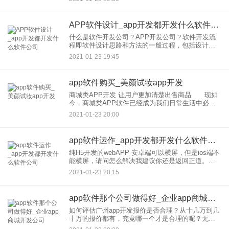
使用;App来强化品牌价值和服务。 ——我们由
衷希望能将此技术带
APP软件设计_app开发都开发什么软件公司
什么是软件开发公司？APP开发公司？软件开发流
程即软件设计思路和方法的一般过程，包括设计软
件的功能和实现的算法和方法、软件的总体结构设
2021-01-23 19:45
计和模块设计、编程和调试、程序联调和测试以及
编写、提交程序等一系列
app软件购买_美颜试妆app开发
商城类APP开发 让用户更加清楚出售商品 现如
今，商城类APP软件已经成为我们日常生活中必不
可少的一部分了。而商城类APP的到来也绝非偶
2021-01-23 20:00
然，而是时代发展的一种趋势，那么一款商城类
APP开发有什么功能
app软件运作_app开发都开发什么软件公司
纯H5开发的webAPP 安卓端可以横屏，但是ios端不
能横屏，请问怎么解决我建议你还是返回正道。用
react native就行了。JS实现全栈。create好项目之
2021-01-23 20:15
后，分别用XCODE和Androi
app软件那个公司做得好_企业app商城开发公司
如何评估广州app开发报价是否合理？从十几万到几
十万的报价都有，究竟哪一个才是合理的呢？无论
是APP模板开发还是APP定制开发都是一样的。就