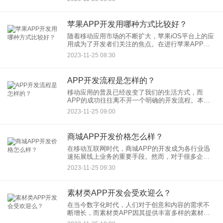
用户提供了便捷、高效的交易体验。本文将深入探
讨微交易APP开发的具
苹果APP开发用哪种方式比较好？
随着移动应用市场的不断扩大，苹果iOS平台上的应
用成为了开发者们关注的焦点。在进行苹果APP开
发时，选择适合的开发方式至关重要，因为不同的
2023-11-25 08:30
方式具有各自的优势和适用场景。本文将探讨苹果
APP开发的几种主
APP开发流程是怎样的？
移动应用的普及已经改变了我们的生活方式，而
APP的成功往往离不开一个明确的开发流程。本文
将介绍APP开发的一般流程，以帮助开发者和团队
2023-11-25 09:00
更好地规划、执行和管理应用开发项目。
商城APP开发价格怎么样？
在移动互联网时代，商城APP的开发成为各行业迅
速拓展线上业务的重要手段。然而，对于很多企业
和创业者来说，商城APP开发价格一直是一个备受
2023-11-25 09:30
关注的话题。本文将探讨商城APP开发的成本因
素，以及影响开发价格
素材类APP开发会受欢迎么？
在当今数字化时代，人们对于创意和内容的需求不
断增长，而素材类APP因其提供丰富多样的素材资
源，已经逐渐成为用户们获取创作灵感和美化内容