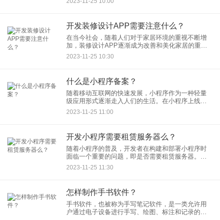
2023-11-25 10:00
的重要工具。那么，素材类APP的开发是否会受到
欢迎呢？本文将探讨素
开发装修设计APP需要注意什么？
在当今社会，随着人们对于家居环境的重视不断增
加，装修设计APP逐渐成为改善和美化家居的重要
工具。然而，要成功开发一款受欢迎的装修设计
2023-11-25 10:30
APP，开发者需要注意多个方面的问题。本文将探
讨在开发装修设计APP
什么是小程序备案？
随着移动互联网的快速发展，小程序作为一种轻量
级应用形式逐渐走入人们的生活。在小程序上线运
营之前，开发者或企业需要进行小程序备案。本文
2023-11-25 11:00
将探讨小程序备案的概念、必要性以及相关流程。
开发小程序需要租赁服务器么？
随着小程序的普及，开发者在构建和部署小程序时
面临一个重要的问题，即是否需要租赁服务器。本
文将探讨开发小程序是否需要租赁服务器的必要
2023-11-25 11:30
性，以及在何种情况下选择租赁服务器是明智的选
择。
怎样制作手书软件？
手书软件，也被称为手写笔记软件，是一类允许用
户通过电子设备进行手写、绘图、标注和记录的应
用程序。制作手书软件需要综合考虑用户体验、功