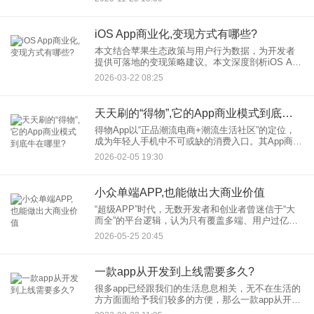
行业数据与实战案例，拆解App赚钱的核心逻辑。
iOS App商业化,变现方式有哪些?
本文结合苹果生态政策与用户行为数据，为开发者
提供可落地的变现策略建议。本文深度剖析iOS App
商业化核心逻辑，系统梳理广告变现、内购变现、
2026-03-22 08:25
混合变现等主流模式。 一、iOS A
天天刷的“得物”,它的App商业模式到底牛在哪里?
得物App以“正品潮流电商+潮流生活社区”的定位，
成为年轻人手机中不可或缺的消费入口。其App商业
模式不仅颠覆了传统电商逻辑，更通过“信任经
2026-02-05 19:30
济”与“社区生态”的深度融合，开辟了一条独特的增长
路径。以下
小众单端APP,也能做出大商业价值
“超级APP”时代，无数开发者和创业者曾迷信于“大
而全”的平台逻辑，认为只有覆盖多端、用户过亿才
能谈商业模式。然而，随着流量成本激增和用户需
2026-05-25 20:45
求日益分化，一种新的共识正在形成：小众单端
APP，如果能精准
一款app从开发到上线需要多久?
很多app已经跟我们的生活息息相关，无不在生活的
方方面面给予我们较多的方便，那么一款app从开发
到上线需要多久呢？ 简单来讲，功能越复杂的所需