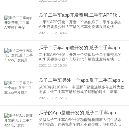
2021-11-12 14:30
甚至在网上吃早餐、买一些水果。很多人认为线下
是落后的传统，通
瓜子二手车app开发费用,二手车APP软件开发
二手车APP开发：开发一个类似瓜子二手车交易的
APP需要多少钱？市场的汽车更换速度特别快，所
以二手车交易越来越热。如何才能找到买车或卖车
2021-11-12 14:45
的人？二手车交易APP是一个角色，为想买卖二手
车的人提供一个平台
瓜子二手车app谁开发的,瓜子二手车app开发费用
二手车APP开发：开发一个类似瓜子二手车交易的
APP需要多少钱？市场的汽车更换速度特别快，所
以二手车交易越来越热。如何才能找到买车或卖车
2021-11-12 15:00
的人？二手车交易APP是一个角色，为想买卖二手
车的人提供一个平台
瓜子二手车另外一个app,瓜子二手车app开发费用
从010年到1010年，中国新车销量连续多年全球为数
不多，但二手车市场却形成了鲜明的对比。新车和
二手车的交易比例只有3: 1，非常不正常！从欧美等
2021-11-12 15:15
发达国家的情况来看，在一个成熟的汽车市场中，
二手车的市
瓜子的App是谁开发的,瓜子二手车app谁开发的
类似瓜子二手车APP开发功能解析随着人们生活水
平的提高，购买私家车的人不在少数，但有些人可
能经济拮据，会购买二手车，于是开发，一款类似