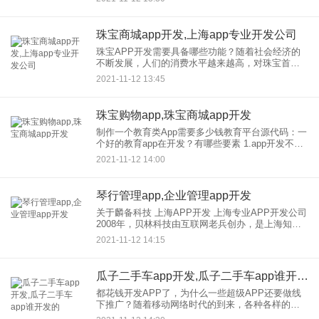
的一部分钱，加上亲朋好友的支持，完成自己想买
的东西。不如买
珠宝商城app开发,上海app专业开发公司
珠宝APP开发需要具备哪些功能？随着社会经济的
不断发展，人们的消费水平越来越高，对珠宝首饰
的需求也越来越多。珠宝App开发为用户提供一站式
2021-11-12 13:45
购买黄金珠宝和个性化定制的专业服务平台珠宝App
开发结合线上线
珠宝购物app,珠宝商城app开发
制作一个教育类App需要多少钱教育平台源代码：一
个好的教育app在开发？有哪些要素 1.app开发不仅
需要专业的技术团队，还需要充足的资金。其教育
2021-11-12 14:00
APP开发应注意以下几点： 2.定位，教
琴行管理app,企业管理app开发
关于麟备科技 上海APP开发 上海专业APP开发公司
2008年，贝林科技由互联网老兵创办，是上海知名
网络品牌。目前已在公司发展为三家分公司，10年
2021-11-12 14:15
来，上海贝林科技坚持“专业、诚信、价值、创新”的
经营
瓜子二手车app开发,瓜子二手车app谁开发的
都花钱开发APP了，为什么一些超级APP还要做线
下推广？随着移动网络时代的到来，各种各样的移
动app无时无刻不在改变着我们的工作和生活，我们