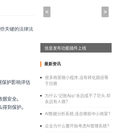
<
>
些关键的法律法
APPWORKON上线
最新资讯
很多商家做小程序,没有转化路径等
据保护影响评估
于白做
为什么“记账App”永远成不了巨头,却
数据安全。
永远有人做?
私得到保护。
AI数据分析系统,适合哪些中小商家?
企业为什么要开始考虑AI管理系统?