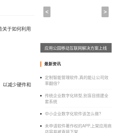
<
>
些关于如何利用
应用公园移动互联网解决方案上线
最新资讯
定制智能管理软件,真的能让公司效
率翻倍?
等，以减少硬件和
传统企业数字化转型,别盲目搭建全
套系统
中小企业数字化软件该怎么做?
未申请软件著作权的APP,上架应用商
店容易被直接下架