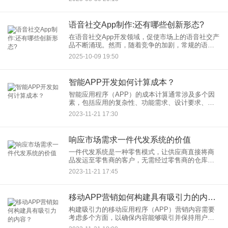
文社交，视频以其更强的表现力、沉浸感和互动
性，完美契合了Z世代追
语音社交App制作:还有哪些创新形态?
在语音社交App开发领域，促使市场上的语音社交产
品不断涌现。然而，随着竞争的加剧，常规的语音
社交模式已难以满足用户日益多样化的需求。那
2025-10-09 19:50
么，在语音社交App制作方面，还有哪些创新形态值
得探索呢？
智能APP开发如何计算成本？
智能应用程序（APP）的成本计算通常涉及多个因
素，包括应用的复杂性、功能需求、设计要求、开
发平台、团队结构和地理位置等。以下是计算智能
2023-11-21 17:30
APP开发成本的一般步骤和考虑因素：
响应市场需求一件代发系统的价值
一件代发系统是一种零售模式，让供应商直接将商
品发运至零售商的客户，无需经过零售商的仓库。
这种系统可以在多个方面为市场提供价值： 1. 库存
2023-11-21 17:45
管理优化：
移动APP营销如何构建具有吸引力的内容？
构建吸引力的移动应用程序（APP）营销内容需要
考虑多个方面，以确保内容能够吸引并保持用户的
注意力。以下是一些构建具有吸引力内容的关键要