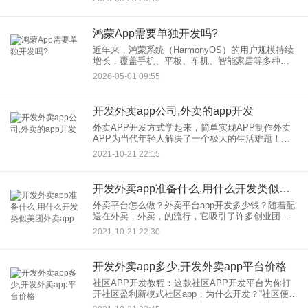
一个最直接的疑问产生了：原生鸿蒙APP究竟为何
鸿蒙App需要单独开发吗?
近年来，鸿蒙系统（HarmonyOS）的用户规模持续
增长，覆盖手机、平板、车机、智能家居等多种设
备。面对这一新兴生态，一个核心问题摆在开发者
2026-05-01 09:55
和企业面前：鸿蒙App需要单独开发吗？ 本文将抛
开技术术语，
开发外卖app公司,外卖的app开发
外卖APP开发方式学起来，简单实现APP制作外卖
APP为当代年轻人解决了一个极大的生活难题！网
上订餐、给骑手送餐、跑腿都可以通过外卖APP实
2021-10-21 22:15
现。然而，随着竞争的加剧，外卖的平台越来越
高。许多企业都在考
开发外卖app准备什么,用什么开发类似美团外卖app
外卖平台怎么做？外卖平台app开发多少钱？随着配
送在外卖，外卖，的流行，它吸引了许多创业团队
的注意，因为它是一个真正的赚钱领域。我相信很
2021-10-21 22:30
多学生都在想如何打造一个校园外卖平台。让我们
来看看。 为数不
开发外卖app多少,开发外卖app平台价格
社区APP开发教程：这款社区APP开发平台为你打
开社区盈利新模式社区app，为什么开发？“社区便利
店商户联盟移动新零售”，你可以自己开店盈利，也