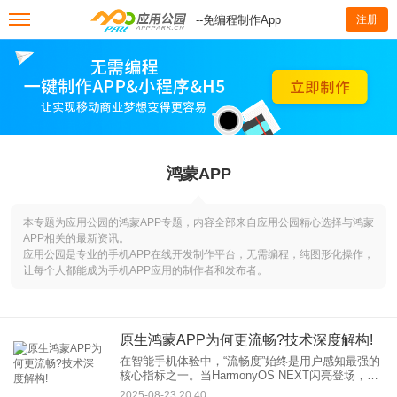
--免编程制作App
注册
鸿蒙APP
本专题为应用公园的鸿蒙APP专题，内容全部来自应用公园精心选择与鸿蒙
APP相关的最新资讯。
应用公园是专业的手机APP在线开发制作平台，无需编程，纯图形化操作，
让每个人都能成为手机APP应用的制作者和发布者。
原生鸿蒙APP为何更流畅?技术深度解构!
在智能手机体验中，“流畅度”始终是用户感知最强的
核心指标之一。当HarmonyOS NEXT闪亮登场，宣
告不再兼容安卓应用，全面转向“原生鸿蒙APP”时，
2025-08-23 20:40