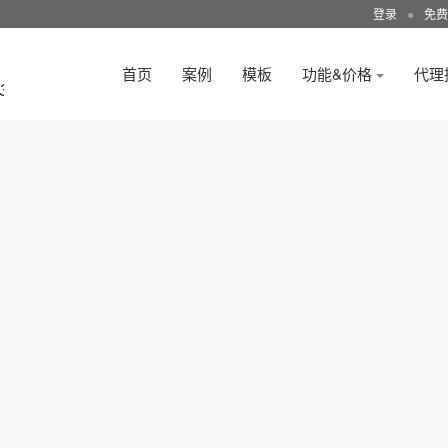
登录
●
免费
首页
案例
模板
功能&价格
代理
3