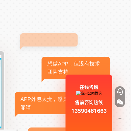
想做APP，但没有技术
团队支持
在线咨询
APP外包太贵，感觉不
售前咨询热线
靠谱
13590461663