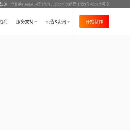
注册
专业手机App&小程序制作开发公司,免编程轻松制作App&小程序
招商
服务支持
公告&资讯
开始制作