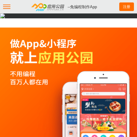
--免编程制作App
注册