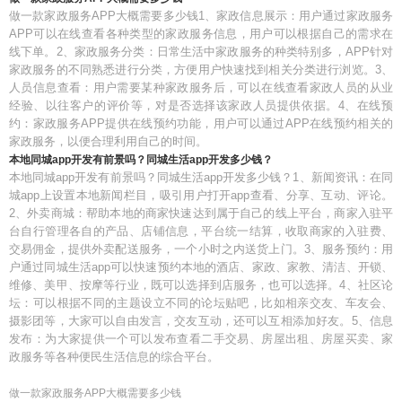
做一款家政服务APP大概需要多少钱1、家政信息展示：用户通过家政服务
APP可以在线查看各种类型的家政服务信息，用户可以根据自己的需求在
线下单。2、家政服务分类：日常生活中家政服务的种类特别多，APP针对
家政服务的不同熟悉进行分类，方便用户快速找到相关分类进行浏览。3、
人员信息查看：用户需要某种家政服务后，可以在线查看家政人员的从业
经验、以往客户的评价等，对是否选择该家政人员提供依据。4、在线预
约：家政服务APP提供在线预约功能，用户可以通过APP在线预约相关的
家政服务，以便合理利用自己的时间。
本地同城app开发有前景吗？同城生活app开发多少钱？
本地同城app开发有前景吗？同城生活app开发多少钱？1、新闻资讯：在同
城app上设置本地新闻栏目，吸引用户打开app查看、分享、互动、评论。
2、外卖商城：帮助本地的商家快速达到属于自己的线上平台，商家入驻平
台自行管理各自的产品、店铺信息，平台统一结算，收取商家的入驻费、
交易佣金，提供外卖配送服务，一个小时之内送货上门。3、服务预约：用
户通过同城生活app可以快速预约本地的酒店、家政、家教、清洁、开锁、
维修、美甲、按摩等行业，既可以选择到店服务，也可以选择。4、社区论
坛：可以根据不同的主题设立不同的论坛贴吧，比如相亲交友、车友会、
摄影团等，大家可以自由发言，交友互动，还可以互相添加好友。5、信息
发布：为大家提供一个可以发布查看二手交易、房屋出租、房屋买卖、家
政服务等各种便民生活信息的综合平台。
做一款家政服务APP大概需要多少钱