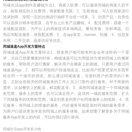
同城生活app制作及赚钱方法1、商家入驻费：可以邀请同城的商家入驻平
台，收取相应的入住费用，商家数量无限。2、交易佣金：与入驻商家进行
洽谈协商，按照一定的比例进行抽样平台统一结算。3、自营产品：自营也
可以选择分销本地资源，在平台上出售产品赚钱。4、配送费用：搭建一个
全城配送团队，为平台上的商家提供本地商品、餐饮美食、生鲜果蔬、日
用品等配送服务，收取配送费。5、在app首页，banner、轮播、6、信息发
布用：二手交易、蔬菜供应等信息。
同城速递App开发方案特点
同城速递App开发方案特点1、很多用户都可能有时会会有这样的一个需
求，当自己想要搬家的时候，桐城速递可以为用提供方便的同城上的搬家
的服务，帮助用户进行搬家，解决用户在搬家上的困难。只要用户通过同
城速递App，2、都可以帮助用户快速地送达。比如用户想要把某件东西寄
给在同一个城市的朋友。那么通过同城速递，当接到用户的需求的订单
是，立刻会有相关的同城服务的工作人员上门取件进行服务。对于商家的
需求，比如餐饮上的配送，鲜花配送等。3、虽然同城速递是一个同城的服
务范围，服务上的需求，也可以满足用户。提供跨一城的服务范围，扩大
了同城服务的优势和范围，满足到更多的用户在同城服务上的续期。4、其
它服务，有同城上的维修的服务，代价服务等都是面对同城的服务需求，
为用户们提供更加丰富的同城上的服务体验。如果想要了解更多关于同城
服务App开发上的内容，可以向我们进行咨询。
同城生活app开发多少钱