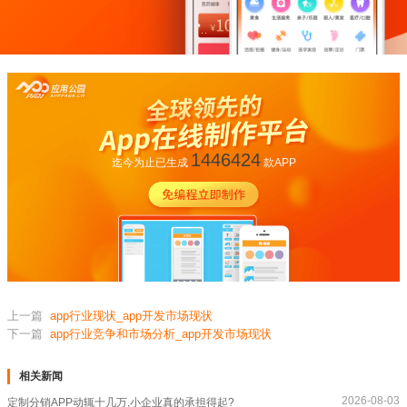
1446424
迄今为止已生成
款APP
上一篇
app行业现状_app开发市场现状
下一篇
app行业竞争和市场分析_app开发市场现状
相关新闻
2026-08-03
定制分销APP动辄十几万,小企业真的承担得起?