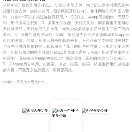
分销App开发的作用是什么1、防密封小额支付，为了防止竞争对手恶意举
报遭封微支付，或停封账号，很多商家开始转向2、整体网络布局和国内营
销，分销app可以多渠道连接目标用户，QQ好友、与app同步购物，无限分
销，形成多渠道裂变。3、多重支付功能，支付宝支付、商家再也不用担心
支付被冻结，支付端口的多元化，无疑为众多商家的发展提供了更广阔的
道路。4、关键的是觉得麻烦，因此，这也是为什么很多微商城要比app受
欢迎的缘故。但是，从腾讯封杀微商城来看，不少商家的支付端口被封甚
至有些商城直接被封掉，商家积累了几年的用户粉丝量，一夜之间化为灰
烬。但是如果你的微商城跟分销app是资源互通的，商家可以不受腾讯的任
何影响，直接在分销app中继续进行商业活动，原有的粉丝也不会减少。
5、分销app后台将用户的搜索、浏览、收藏、购买、精准推荐用户感兴趣
的内容，不受冗杂信息困扰，消费更高效。
分销App开发的作用是什么