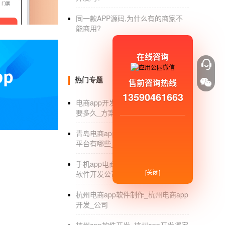
进行精准推广，保持营销推广价值。贵阳APP
同一款APP源码,为什么有的商家不
经验。运营推广服务项目，除了为公司，展示
能商用?
题：贵阳
APP开发公司
：商城APP如何做得更
在线咨询
热门专题
售前咨询热线
13590461663
电商app开发周期_电商app开发周期
要多久_方案_价格
青岛电商app制作_青岛电商app制作
平台有哪些_公司
手机app电商软件开发_手机app电商
[关闭]
软件开发公司_教程
杭州电商app软件制作_杭州电商app
开发_公司