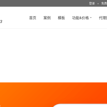
登录
●
免费
首页
案例
模板
功能&价格
代理
3