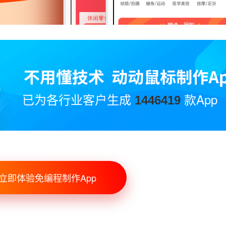
已为各行业客户生成
款App
1446419
立即体验免编程制作App