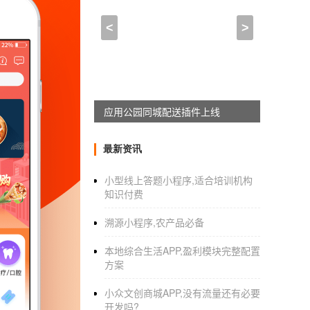
APP推广营销,企业app开
<
>
2021-07-28 11:15:00
来自于
应用公园
贵阳APP开发公司
：商城APP怎样做
伴随着移动互联网的发展和智能手机等移动智
应用公园同城配送插件上线
钱和时间，终，应用程序被在线测试。万事俱
好产品文件图纸、库存管理、数据分析等信息
最新资讯
理反馈进行推演和倾听，发现bug，对反馈立
小型线上答题小程序,适合培训机构
产品构成：套餐内容主题活动、优惠降价主题
知识付费
题活动前期对主题活动进行加热和推广，对数
溯源小程序,农产品必备
活动，通常都是为了获得非常好的营销推广和使
务，更何况？重要的是消费者。运营都是紧紧
本地综合生活APP,盈利模块完整配置
方案
话，之前提前做的各种准备都是白费的，所以
产品推广出口。根据营销活动、媒体推广、社
小众文创商城APP,没有流量还有必要
名品牌，推广公司产品，先稳固销售市场再抢占
开发吗?