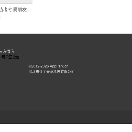
种植app开发 种植者专属朋友圈
0
官方微信
©2012-2026
AppPark.cn
深圳市致宇天承科技有限公司