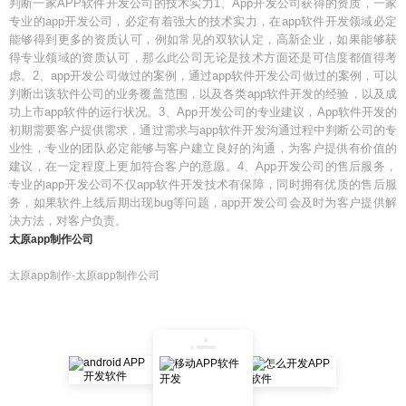
判断一家APP软件开发公司的技术实力1、App开发公司获得的资质，一家
专业的app开发公司，必定有着强大的技术实力，在app软件开发领域必定
能够得到更多的资质认可，例如常见的双软认定，高新企业，如果能够获
得专业领域的资质认可，那么此公司无论是技术方面还是可信度都值得考
虑。2、app开发公司做过的案例，通过app软件开发公司做过的案例，可以
判断出该软件公司的业务覆盖范围，以及各类app软件开发的经验，以及成
功上市app软件的运行状况。3、App开发公司的专业建议，App软件开发的
初期需要客户提供需求，通过需求与app软件开发沟通过程中判断公司的专
业性，专业的团队必定能够与客户建立良好的沟通，为客户提供有价值的
建议，在一定程度上更加符合客户的意愿。4、App开发公司的售后服务，
专业的app开发公司不仅app软件开发技术有保障，同时拥有优质的售后服
务，如果软件上线后期出现bug等问题，app开发公司会及时为客户提供解
决方法，对客户负责。
太原app制作公司
太原app制作-太原app制作公司