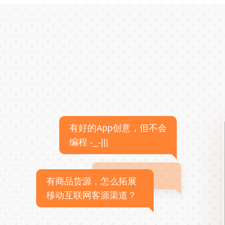
有好的App创意，但不会
编程 -_-|||
有商品货源，怎么拓展
移动互联网客源渠道？