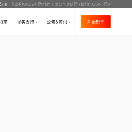
注册
专业手机App&小程序制作开发公司,免编程轻松制作App&小程序
招商
服务支持
公告&资讯
开始制作