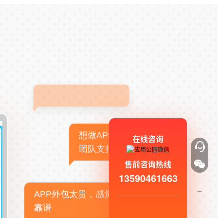
想做APP，但没有技术
在线咨询
团队支持
售前咨询热线
13590461663
APP外包太贵，感觉不
靠谱