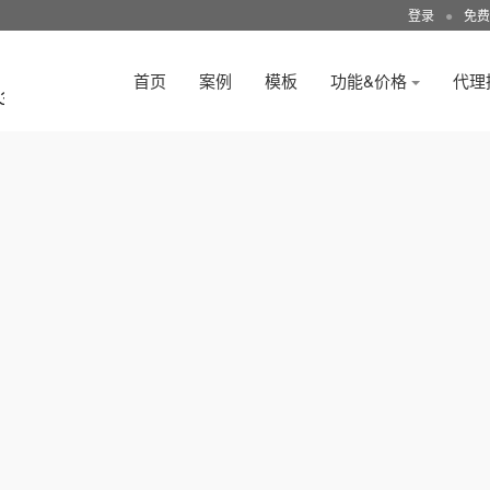
登录
●
免费
首页
案例
模板
功能&价格
代理
3