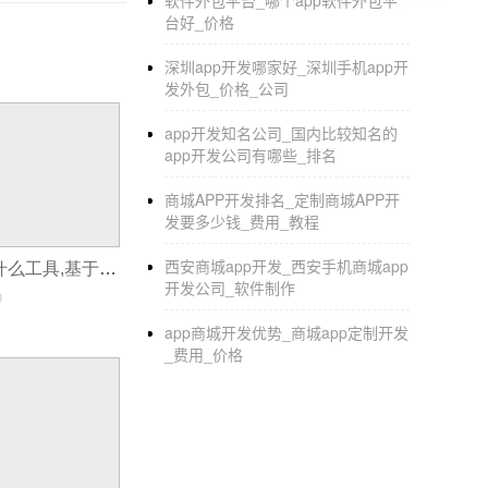
软件外包平台_哪个app软件外包平
台好_价格
深圳app开发哪家好_深圳手机app开
发外包_价格_公司
app开发知名公司_国内比较知名的
app开发公司有哪些_排名
商城APP开发排名_定制商城APP开
发要多少钱_费用_教程
西安商城app开发_西安手机商城app
开发安卓app用什么工具,基于安卓软件开发app
开发公司_软件制作
0
app商城开发优势_商城app定制开发
_费用_价格