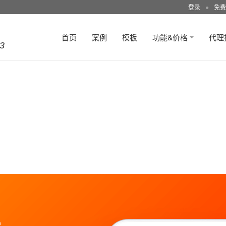
登录
●
免费
首页
案例
模板
功能&价格
代理
3