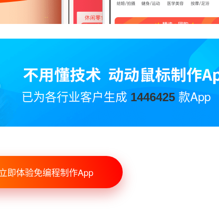
已为各行业客户生成
款App
1446425
立即体验免编程制作App