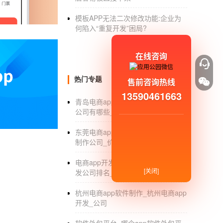
为用户创造更加方便快捷的新用餐体验。开发-Y
模板APP无法二次修改功能:企业为
提前点餐和付款，直接免去了餐前等待点餐和
何陷入“重复开发”困局?
不多个影响是团购模式。A点菜APP开发和flas
了与消费决策和体验路径相悖的团购，O2O真
在线咨询
会直接增强用户对手机的依赖。然后就是老的
未来发展中，订购将是一个新的重要产品，也
热门专题
售前咨询热线
在店前店后线上线下部署策略。这正是企业所
13590461663
青岛电商app开发_青岛电商app开发
注意的
公司有哪些_价格
东莞电商app开发_东莞电商app开发
制作公司_价格
电商app开发公司哪家好_电商app开
[关闭]
发公司排名_价格
杭州电商app软件制作_杭州电商app
开发_公司