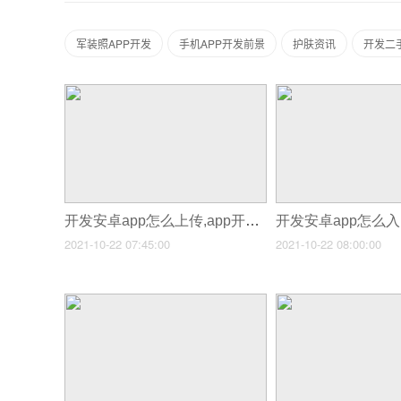
军装照APP开发
手机APP开发前景
护肤资讯
开发二
开发安卓app怎么上传,app开发速成
2021-10-22 07:45:00
2021-10-22 08:00:00