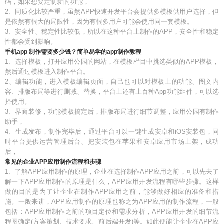
码，如果想要定制新的功能，
2、同质化比较严重，虽然APP快速开发平台会提供多模板供用户选择，但
是依然有很大的局限性，因为有很多用户可能会使用同一套模板。
3、安全性、稳定性比较低，所以在这种平台上制作的APP，安全性和稳定
性都会受到影响。
手机app 制作需要多少钱？简单易学的app制作教程
1、选择模板，打开应用公园的网站，在模板栏目中挑选类似的APP模板，
然后通过模板进入制作平台。
2、编辑功能，进入模板编辑页面，自己也可以对模板上的功能、图文内
容、排版布局等进行删减、替换，平台上还有上百种App功能组件，可以选
择使用。
3、界面装修，功能模板搞定后，排版布局进行细节调整，应用公园有制作
助手，
4、生成发布，制作完毕后，通过平台可以一键生成安卓和iOS安装包，同
时平台提供运营管理后台、把安装包在苹果和安卓应用市场上架，成功
后，
常见的企业APP应用制作流程和步骤
1、了解APP应用制作的原理，企业在选择制作APP应用之前，可以先去了
解一下APP应用制作的原理是什么，APP应用开发流程有哪些步骤。这样
做的目的是为了让企业在制作APP应用之前，能够做好相应的准备和措
施。一般来讲，APP应用制作的原理也称之为APP应用的制作流程，一般
包括：APP应用制作之前的项目定位和需求分析，APP应用开发的细节流
程图确定(方案策划、技术要求、前后端开发)等。如此便能让企业在APP应