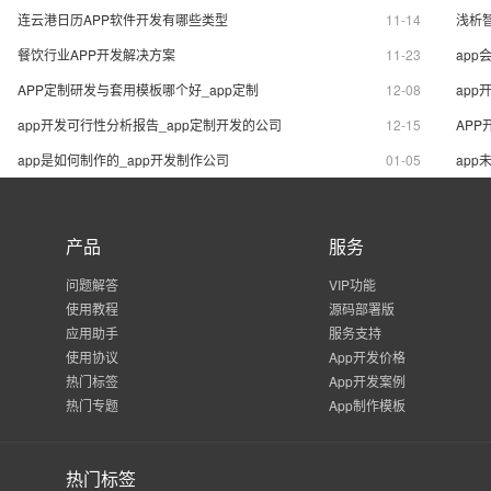
界的拳头产品。
载吧！
连云港日历APP软件开发有哪些类型
11-14
浅析
餐饮行业APP开发解决方案
11-23
app
APP定制研发与套用模板哪个好_app定制
12-08
app
app开发可行性分析报告_app定制开发的公司
12-15
APP
app是如何制作的_app开发制作公司
01-05
app
产品
服务
问题解答
VIP功能
使用教程
源码部署版
应用助手
服务支持
使用协议
App开发价格
热门标签
App开发案例
热门专题
App制作模板
热门标签