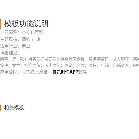
模板功能说明
主题简称：茶文化百科
主题风格：简约 古典
适用行业：商业
详细描述：
问茶，是一款针对茶爱好者研发的综合社区商城。集品茶资讯，交友聊天，茶
控件：文本；标签导航；历史导航；画廊；列表；图片；店铺；店铺聚合；贴
应用公园，无需技术基础，
自己制作APP
软件
相关模板