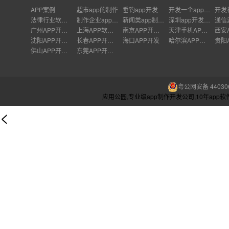
APP案例
超市app的制作
垂钓app开发
开发一个app能赚多少钱
法律行业软件开发
制作企业app详细步骤
新闻类app制作费用
深圳app开发公司鑫酷
通信
广州APP开发公司
上海APP软件开发公司
南京APP开发外包
天津手机APP开发
沈阳APP开发公司
长春APP开发价格
海口APP开发
哈尔滨APP开发
佛山APP开发公司
东莞APP开发公司
粤公网安备 440306
应用公园,专业级app制作开发公司,10年ap
<