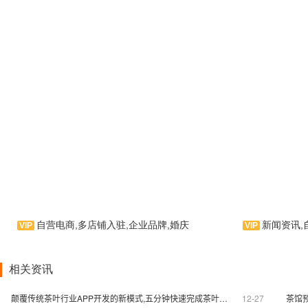
自营电商,多店铺入驻,企业品牌,婚庆
新闻资讯,
悦享课堂您的教
应用软件！ 本应用
遇爱婚庆是一款婚庆类手机应
的教程，具有付费预
用软件。由遇爱婚庆倾力打造，云
频，付费图文等功能
相关资讯
集摄影、婚宴、礼服、造型为一体
的过程中，感受到我
的信息类服务云平台！是APP制作
作商的用心。还等什
颠覆传统茶叶行业APP开发的新模式,五分钟快速完成茶叶商城APP制作
12-27