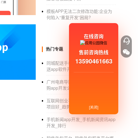
模板APP无法二次修改功能:企业为
Native App开发即我们所称的传统AP
何陷入“重复开发”困局?
不同的语言和框架进行开发，该模式通常是由“云
框架均安装在手机终端上。
在线咨询
Web App开发
热门专题
售前咨询热线
Web App开发即是一种框架型APP开发模
13590461663
网站+APP应用客户端”两部份构成，APP应
同城配送手机app制作公司_同城配
送app软件开发_软件定制
据呈现给手机用户。
广州电商导购app开发_广州电商导
安卓
APP开发外包公司
有哪些
购app开发公司_价格
随着手机应用使用的增加，开发手机app是
互联网创业平台_互联网创业做什么
APP，那么安卓APP开发外包公司有哪些呢？
项目好_趋势
[关闭]
1、看APP开发外包公司的开发案例
手机新闻app开发_手机新闻资讯app
开发_排行
企业在选择APP开发外包公司时，可以通
以很直接地评估得到他们至今的开发实力。