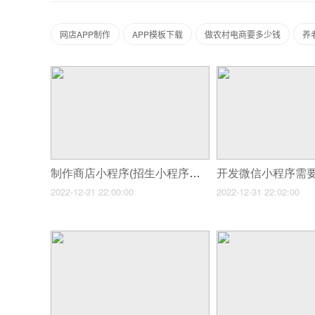
网店APP制作
APP模板下载
做农村电商要多少钱
养
制作商店小程序(招生小程序在线制作教程)
2022-12-31 22:00:00
2022-12-31 22:02:00