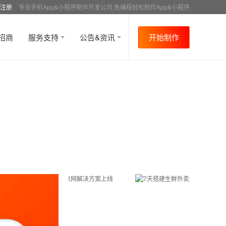
注册
专业手机App&小程序制作开发公司,免编程轻松制作App&小程序
招商
服务支持
公告&资讯
开始制作
首页
行业资讯
APP成功案例
资讯详情
>
>
>