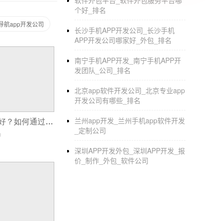
软件外包平台_软件外包服务平台哪
个好_排名
2、看APP开发外包公司的实际规模
导航app开发公司
长沙手机APP开发公司_长沙手机
要真正核实了解一家APP开发外包公司的
APP开发公司哪家好_外包_排名
况。
南宁手机APP开发_南宁手机APP开
3、看APP开发外包公司的技术支持
发团队_公司_排名
技术支持简单来说就是在APP应用软件上
北京app软件开发公司_北京专业app
开发公司有哪些_排名
兰州app开发_兰州手机app软件开发
手机创业做什么好？如何通过手机软件赚钱？
_定制公司
0
深圳APP开发外包_深圳APP开发_报
价_制作_外包_软件公司