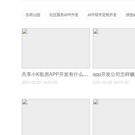
应用公园
社区服务APP开发
APP软件定制开发
拼团
共享小K歌房APP开发有什么需要
app开发公司怎样
2021-02-22 14:00:00
2021-02-22 14:15:00