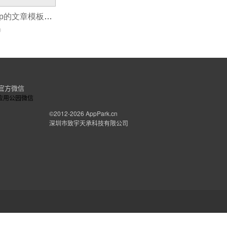
介绍一款购物app的文章模板_制作图文的app
0
官方微信
©2012-2026
AppPark.cn
深圳市致宇天承科技有限公司