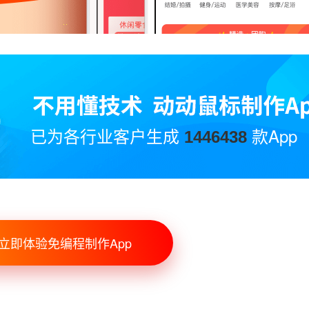
已为各行业客户生成
款App
1446438
立即体验免编程制作App