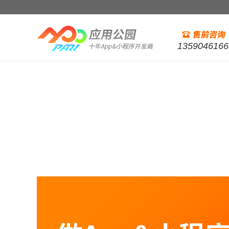
1359046166