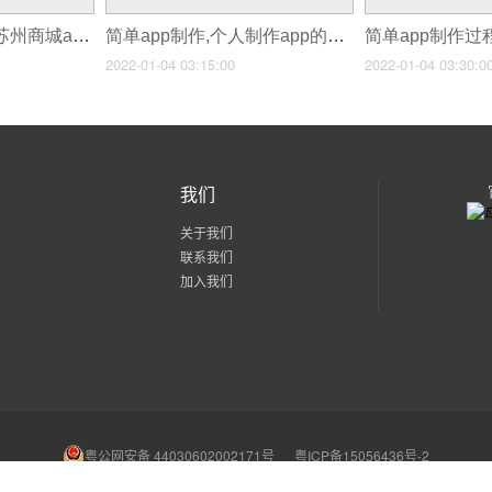
简单APP开发软件,苏州商城app开发
简单app制作,个人制作app的软件
简单app制作过
2022-01-04 03:15:00
2022-01-04 03:30:0
我们
关于我们
联系我们
加入我们
粤公网安备 44030602002171号
粤ICP备15056436号-2