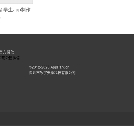
程,学生app制作
0
官方微信
©2012-2026
AppPark.cn
深圳市致宇天承科技有限公司