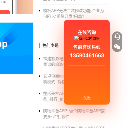
挑选
app外包开发公司
？商城app开发公司挑选
模板APP无法二次修改功能:企业为
发外包公司是否有实体公司3、商城app开发外
何陷入“重复开发”困局?
app开发外包公司报价是否合理6、商城app
就找应用公园，正规专业的app开发公司，拥
在线咨询
热门专题
售前咨询热线
13590461663
福建旅游电商APP开发_福建有哪些
靠谱的旅游电商APP开发公司
安卓电商app开发_安卓电商app的盈
央视体育手机APP开发案例
利模式_价格
体育赛事手机APP开发
公司专家称，央视
整形美容APP开发_美容APP都有哪
[关闭]
些_排行_价格
够满足用户个性化的需求。 体育赛事手机AP
签到、分享等功能，能够满足用户个性化的需求。
购物平台APP_做个购物平台APP需
育迷即使不在电视机旁边，也能够随时随地进行
要多少钱_软件
CBA在内的多项精彩赛事的较新资讯服务，其