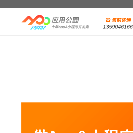
1359046166