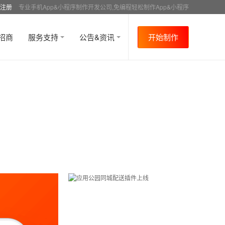
注册
专业手机App&小程序制作开发公司,免编程轻松制作App&小程序
招商
服务支持
公告&资讯
开始制作
首页
行业资讯
APP成功案例
资讯详情
>
>
>