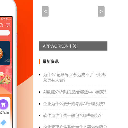
苹果APP制作开发哪家好
<
>
2021-01-05 13:15:00
来自于
应用公园
做好一个app需要准备什么?哪里能做
APPWORKON上线
我自己也学习了几个月，只是我用的c#，
最新资讯
首先，必须要有程序语言的基础，比如C，
为什么“记账App”永远成不了巨头,却
学会JAVA《JAVA编程思想》
永远有人做?
了解安卓《ANDRIOD应用揭秘》，以及
AI数据分析系统,适合哪些中小商家?
学会安卓控件，数据库，xml，以及其他
企业为什么要开始考虑AI管理系统?
搭载JAVA环境，下载IDE，一般使用ADT
软件运维年费一般包含哪些服务?
准备好安卓系统的手机(虚拟机只能简单虚
企业管理软件系统为什么要做权限分