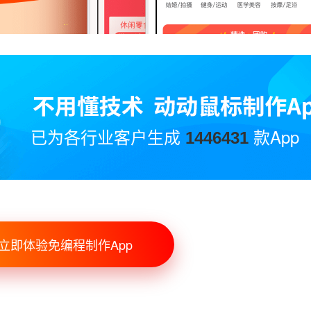
已为各行业客户生成
款App
1446431
立即体验免编程制作App