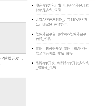
型企业、政府部门开发APP应用，是中国手机
电商app外包开发_电商app外包开发
这个比较简单，哪家都可以做的啦。
价格是多少_公司
北京APP开发制作_北京制作APP的
如何
制作android app
公司哪家好_软件外包
软件外包平台_哪个app软件外包平
首先，必须要有程序语言的基础，比如C，
台好_价格
学会JAVA《JAVA编程思想》
贵阳手机APP开发_贵阳手机APP开
发公司有哪些_排名_价格
了解安卓《ANDRIOD应用揭秘》，以及
别再重复开发!APP跨端开发的5个核心优势
品牌app开发_商品牌app开发多少钱
0
学会安卓控件，数据库，xml，以及其他
_哪家好_优势
搭载JAVA环境，下载IDE，一般使用ADT
准备好安卓系统的手机（虚拟机只能简单虚
新建安卓工程
构思要做什么，怎么做