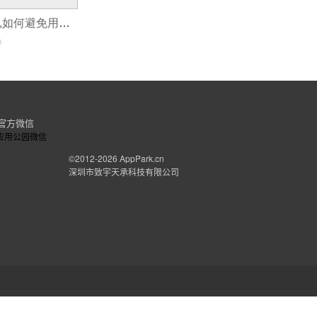
什么是push运营,如何避免用户反感?
0
我想自学网站网页的建设和APP的制
官方微信
没有编程基础
的话，可以从编程的入门开始学，
JAVA是安卓app开发的基础语言,从变量,
©2012-2026
AppPark.cn
深圳市致宇天承科技有限公司
比较常用的技术先学，打好基础是关键，包括：
如果你觉得时间有点长，这个网站无需编程
如果你还有问题，欢迎继续追问我哦~