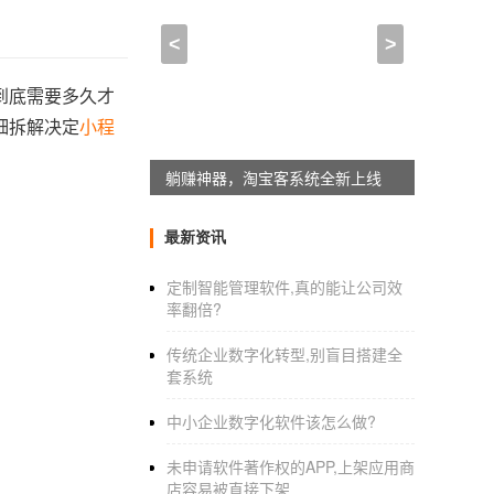
<
>
到底需要多久才
细拆解决定
小程
躺赚神器，淘宝客系统全新上线
最新资讯
定制智能管理软件,真的能让公司效
率翻倍?
传统企业数字化转型,别盲目搭建全
套系统
中小企业数字化软件该怎么做?
未申请软件著作权的APP,上架应用商
店容易被直接下架