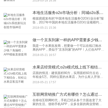
2018-05-18 16:58
工作，把年入二十万当做奋斗的目标，但是总会有
一群年纪年轻的人，轻松年
本地生活服务o2o市场分析：同城o2o系统新玩法创造市场神话
根据易观发布的“中国本地生活服务O2O行业分析”报
告，2017年中国的本地生活服务O2O行业规模约万
亿，比较2016年增长71.5%。其中到店O2O市场规
2018-05-21 15:36
模7611.9亿元，在本地O2O整体市场中交易
做一个京东到家一样的APP需要多少钱？免编程，APP模板直接套用
我是一个水果批发商，想要做一个可以在线订购水
果的APP，类似于“京东到家”的APP！人们在APP上
选购完水果下单后，我收到订单配货送出，这样的
2018-05-21 16:57
一个县级区域APP制作费用高吗？或者说做一个京
东家一样的A
水果店经营模式:o2o模式线上线下相结合，轻松让水果店客流不断
店面的情况：建筑面积80方，实用面积60方左右，
年租金5万。同样位置的水果店，为什么有人开张半
年倒闭关门，为什么刘先生可以月净赚20万,客流不
2018-05-21 17:57
断？刘先生接手后，只有妻子二人，就将生意做到
日均营业额25
互联网营销推广方式有哪些？怎么通过APP营销推广突破百万业绩？
在移动互联网时代，手机已经从各个方面改变了大
家的生活。借助手机APP，众多全新的商业营销方
式崛起，当前互联网营销推广方式有哪些？怎么通