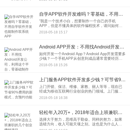
速增长，伴随线下市场的下滑。转型电商已经成为
每一家餐厅
自学APP软件开发难吗？零基础，不用自学软件开发也能制作双系统APP
“我是一个技术小白，想要制作一个自己的手机
APP，但是不懂具体的软件编程技术，请问如何自
学开发？零基础自学APP软件开发难吗？”在移动互
2018-05-18 15:17
联网时代，手机APP已经从各个方面改变了大家的
生活，当前的风口创
Android APP开发：不用找Android开发公司，利用这个平台，零基础制作APP
如何开发一个Android App？Android App开发需要多
少钱？一个手机APP从创意到成品通常需要经历下
面的步骤：一、APP的基础规划1、前期通过用户分
2018-05-18 15:26
析、竞品分析、市场分析，形成产品的需求
上门服务APP软件开发多少钱？可节省90%费用的新模式，含预约功能
上门开锁、保洁、维修、家教、丽人等等，现在已
经成为移动互联网行业创业的热门领域。上门服务
类的APP让用户在家通过手机就能快速预约相关的
2018-05-18 16:38
服务，预约、支付、评价、线下上门服务为一体，
方便高效。对于商家来说
轻松年入20万+，2018年适合上班兼职的几个创业赚钱项目
选择大于努力，思维高于勤奋。同样的努力，如果
选错方向，收入可能天壤之别。这也是为什么人与
人的收入差距这么大的原因。大部分人努力学习、