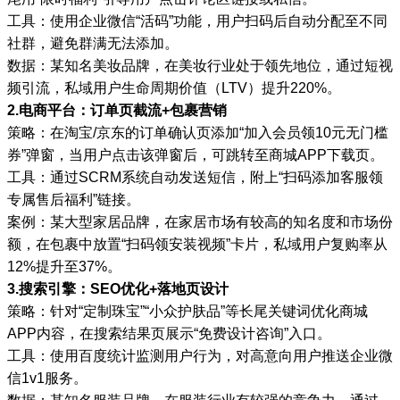
工具：使用企业微信“活码”功能，用户扫码后自动分配至不同
社群，避免群满无法添加。
数据：某知名美妆品牌，在美妆行业处于领先地位，通过短视
频引流，私域用户生命周期价值（LTV）提升220%。
2.电商平台：订单页截流+包裹营销
策略：在淘宝/京东的订单确认页添加“加入会员领10元无门槛
券”弹窗，当用户点击该弹窗后，可跳转至商城APP下载页。
工具：通过SCRM系统自动发送短信，附上“扫码添加客服领
专属售后福利”链接。
案例：某大型家居品牌，在家居市场有较高的知名度和市场份
额，在包裹中放置“扫码领安装视频”卡片，私域用户复购率从
12%提升至37%。
3.搜索引擎：SEO优化+落地页设计
策略：针对“定制珠宝”“小众护肤品”等长尾关键词优化商城
APP内容，在搜索结果页展示“免费设计咨询”入口。
工具：使用百度统计监测用户行为，对高意向用户推送企业微
信1v1服务。