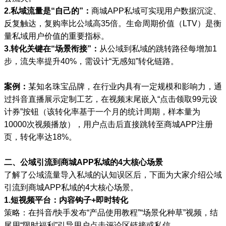
2.私域流量是“自己的”：
商城APP私域可实现用户数据沉淀、
反复触达，复购率比公域高35倍。生命周期价值（LTV）是衡
量私域用户价值的重要指标。
3.转化关键在“场景衔接”：
从公域到私域的跳转路径每增加1
步，流失率提升40%，需设计“无感知”转化链路。
案例：
某知名珠宝品牌，在行业内具有一定规模和影响力，通
过抖音直播展示定制工艺，在视频末尾嵌入“点击领取99元设
计券”按钮（该转化率基于一个月的统计周期，样本量为
10000次视频播放），用户点击后直接跳转至商城APP注册
页，转化率达18%。
二、公域引流到商城APP私域的4大核心场景
了解了公域流量导入私域的认知误区后，下面为大家介绍公域
引流到商城APP私域的4大核心场景。
1.短视频平台：内容钩子+即时转化
策略：在抖音/快手发布“产品使用教程”“场景化种草”视频，结
尾用“限时福利”引导用户点击评论区链接或私信。