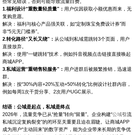
些常见错误，否则可能导致流量白费。
1.福利设计“重数量轻质量”：
用户仅因获取小额优惠而来，无
复购意愿。
解决：福利与核心产品强关联，如“定制珠宝免费设计券”而
非“5元无门槛券”。
2.转化路径“又长又绕”：
从公域到私域需跳转3个页面，用户
直接放弃。
解决：使用“一键跳转”技术，例如抖音视频点击链接直接唤起
商城APP。
3.私域运营“重销售轻服务”：
用户进群后被频繁推销，迅速退
群。
解决：按“30%内容+20%互动+50%转化”比例设计社群内容，
例如每周1次干货分享、2次用户UGC展示。
结语：公域是起点，私域是终点
2026年，流量竞争已从“抢量”转向“留量”。企业构建“
公域
引流
私域沉淀复购裂变”的闭环至关重要且迫在眉睫。让商城APP
成为用户“主动回来”的数字资产，能为企业带来长期的竞争优