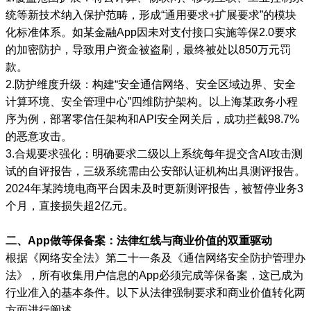
统等新技术纳入保护范畴，形成“通用要求+扩展要求”的模块
化标准体系。如某金融App因未对支付接口实施等保2.0要求
的加密防护，导致用户资金被盗刷，最终被处以850万元罚
款。
2.防护维度升级：构建“安全通信网络、安全区域边界、安全
计算环境、安全管理中心”四维防护架构。以上海某政务小程
序为例，部署零信任架构和API安全网关后，成功拦截98.7%
的恶意攻击。
3.合规要求强化：明确要求二级以上系统每年提交含AI攻击测
试的自评报告，三级系统需由公安部认证机构出具测评报告。
2024年某跨境电商平台因未及时更新测评报告，被暂停业务3
个月，直接损失超2亿元。
二、App做等保备案：法律红线与商业价值的双重驱动
根据《网络安全法》第二十一条及《通信网络安全防护管理办
法》，所有收集用户信息的App必须完成等保备案，这已成为
行业准入的基本条件。以下从法律强制要求和商业价值转化两
方面进行阐述。