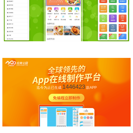
1446423
迄今为止已生成
款APP