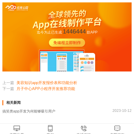
1446444
迄今为止已生成
款APP
上一篇
美容知识app开发报价表和功能分析
下一篇
月子中心APP小程序开发推荐功能
相关新闻
2023-10-12
搞笑类app开发为何能够吸引用户