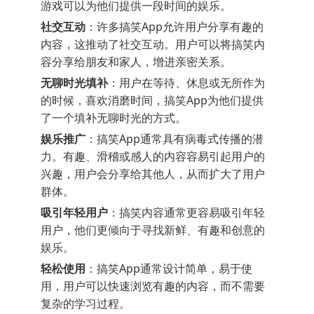
游戏可以为他们提供一段时间的娱乐。
社交互动
：许多搞笑App允许用户分享有趣的
内容，这推动了社交互动。用户可以将搞笑内
容分享给朋友和家人，增进亲密关系。
无聊时光填补
：用户在等待、休息或无所作为
的时候，喜欢消磨时间，搞笑App为他们提供
了一个填补无聊时光的方式。
娱乐推广
：搞笑App通常具有病毒式传播的潜
力。有趣、滑稽或感人的内容容易引起用户的
兴趣，用户会分享给其他人，从而扩大了用户
群体。
吸引年轻用户
：搞笑内容通常更容易吸引年轻
用户，他们更倾向于寻找新鲜、有趣和创意的
娱乐。
轻松使用
：搞笑App通常设计简单，易于使
用，用户可以快速浏览有趣的内容，而不需要
复杂的学习过程。