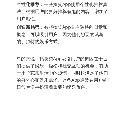
个性化推荐
：一些搞笑App使用个性化推荐算
法，根据用户的喜好推荐有趣的内容，增加了
用户粘性。
创造新趋势
：有些搞笑App具有独特的创意和
概念，可以吸引用户，因为他们想要尝试新
的、独特的娱乐方式。
总的来说，搞笑类App吸引用户的原因在于它
们提供了娱乐、轻松和社交互动的机会，有助
于用户忘却生活中的烦恼，同时也满足了他们
的好奇心和娱乐需求。这些App通常在用户的
日常生活中扮演着重要的娱乐角色。