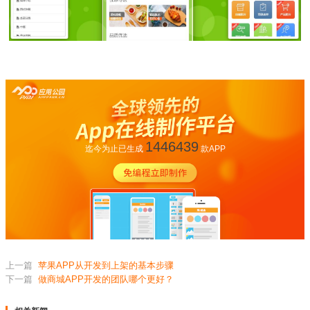
1446439
迄今为止已生成
款APP
上一篇
苹果APP从开发到上架的基本步骤
下一篇
做商城APP开发的团队哪个更好？