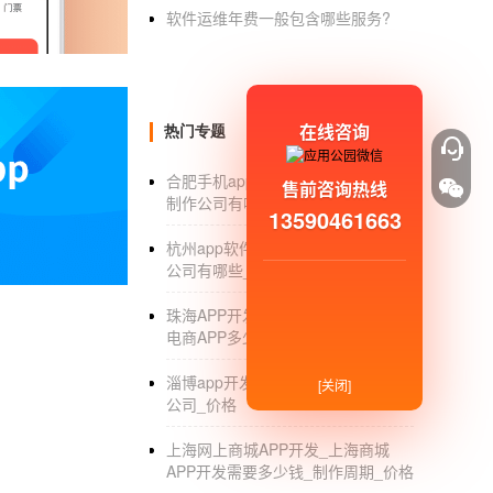
软件运维年费一般包含哪些服务?
软件外包有什么优势？
1、 降低企业的人力成本
在线咨询
热门专题
合肥手机app开发公司_合肥app开发
非互联网企业如果想组建一个专业的研发
售前咨询热线
制作公司有哪些_定制费用
资本消耗。一个APP的开发，至少需要三个月
13590461663
十几万。
杭州app软件开发_杭州app软件开发
公司有哪些_团队
珠海APP开发公司_在珠海开发一个
2、 减少时间成本，提高开发效率
电商APP多少钱_价格
淄博app开发_淄博手机app软件开发
[关闭]
公司_价格
为了进入市场更快，企业主们需要更多的
功上线非常重要。如果企业主自己组织团队进
上海网上商城APP开发_上海商城
APP开发需要多少钱_制作周期_价格