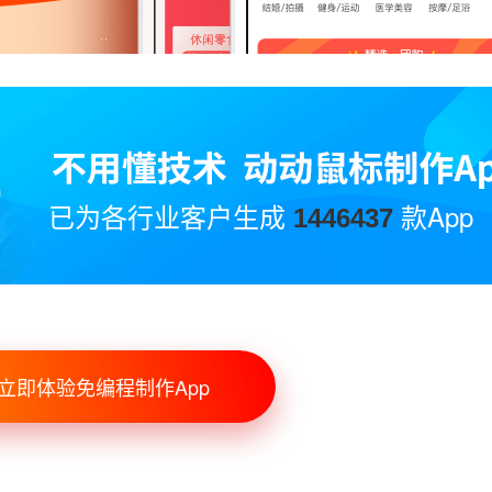
已为各行业客户生成
款App
1446437
立即体验免编程制作App