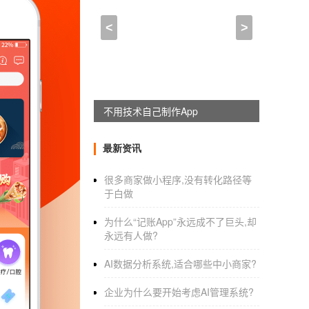
什么是软件外包_软件外包
<
>
2020-11-01 15:00:00
来自于
应用公园
随着近几年APP软件的需求逐渐增大，多
APP是抢占市场的重大决策。但是一般来讲，
不用技术自己制作App
软件外包开发
公司来负责。
最新资讯
什么是软件外包
？
很多商家做小程序,没有转化路径等
于白做
为什么“记账App”永远成不了巨头,却
软件开发外包
主要描述了一种组织选择雇
永远有人做?
的第三方，公司可以管理复杂的任务。根据目前的
AI数据分析系统,适合哪些中小商家?
企业为什么要开始考虑AI管理系统?