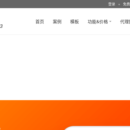
登录
●
免费
首页
案例
模板
功能&价格
代理
3