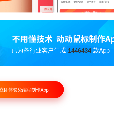
已为各行业客户生成
款App
1446434
立即体验免编程制作App