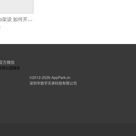
校内食堂订餐app架设 如何开发app的软件
0
官方微信
©2012-2026
AppPark.cn
深圳市致宇天承科技有限公司