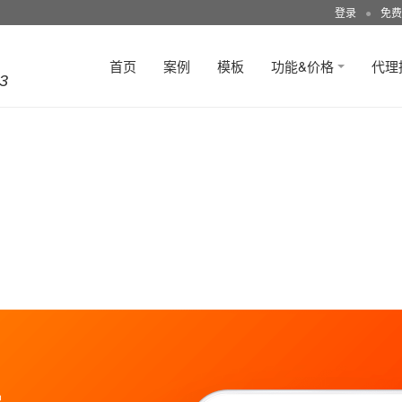
登录
●
免费
首页
案例
模板
功能&价格
代理
3