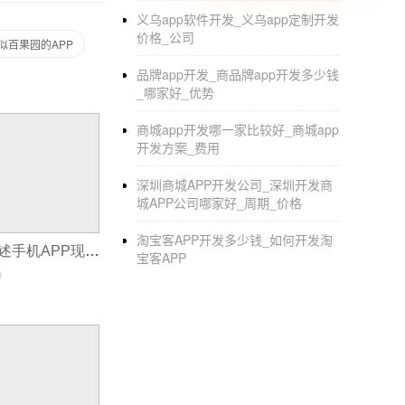
4.小程序开发费用除了功能，商家最关心的是
义乌app软件开发_义乌app定制开发
在行业数据报告中的排名；(2)百度搜索引擎的
价格_公司
似百果园的APP
明，然后货比三家。在满足小程序功能要求的
品牌app开发_商品牌app开发多少钱
_哪家好_优势
商城app开发哪一家比较好_商城app
开发方案_费用
深圳商城APP开发公司_深圳开发商
城APP公司哪家好_周期_价格
淘宝客APP开发多少钱_如何开发淘
APP开发公司阐述手机APP现状
宝客APP
0