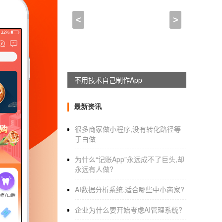
能不能自己制作小程序(小
<
>
2022-11-02 00:00:00
来自于
应用公园
:
不用技术自己制作App
小程序制作平台
或公司，如何选择呢
1.看平台口碑，
小程序开发平台
口碑选择很重
最新资讯
需要的企业需求者注意，其实去搜索引擎搜索
很多商家做小程序,没有转化路径等
口碑好信息。而且这些队伍都在不断提升自己
于白做
2.看制作效率，看制作效率就是看开发团队的
为什么“记账App”永远成不了巨头,却
们衡量的标准。光模板还不够，还是要看能不
永远有人做?
3.开发的收费会因收费、口碑等原因有所不同
AI数据分析系统,适合哪些中小商家?
收费合理，有的偏高。这个需要看为什么也就
企业为什么要开始考虑AI管理系统?
因再做选择，通过收费水平来判断这个平台好