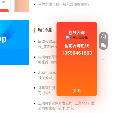
4.看售后服务。毕竟小程序制作完成后，一些
软件运维年费一般包含哪些服务?
金额费用等。这些需要了解清楚。
:
热门专题
小程序开发1
微信小程序商城
怎么做如
在线咨询
同城代购app制作_同城代购app哪个
1.找准了小程序的位置，就是知道自己真正想
售前咨询热线
好_定制开发
程序服务商
和产品类型的选择。如果要长期使
13590461663
足只要小程序功能，同时有相应的客户案例可
电商app开发团队_电商app开发团队
哪家好_价格
2.焦点小程序核心功能。有的商家会说，我都
北京电商app开发_北京电商移动app
多的产品更新，小程序行业覆盖面和功能丰富
开发公司_价格
关注分销，拼团，秒杀及最新社区团购及其他
郑州软件外包_郑州APP软件外包公
3.小程序注册审核。个人/企业可以自己报名
[关闭]
司_价格
是支付宝小程序小程序。任何个人和企业都可以
上海app软件开发公司_上海app开发
了。只要委托第三方服务商。从报名，开发，
公司哪家好_制作_外包