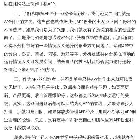
以在此网站上制作手机
。
APP
二、
了解和掌握
的一些必备知识外，我们还要面临的就是
APP
创业的方向。这当然也就依据我们
创业的出发点不同而做出的
APP
APP
不同选择，如果我们是为了兴趣，我们就没有了所说的相应的创业方
向了。但是我们如果是想通过
创业获嘚成功或者盈利，那我们就
APP
不得不分析市场的一些情况以及选择的创业方向问题了。诸如
中
APP
的分类，影音、商城、阅读、游戏等等，分析这些具体分类在市场的
运行情况以及可发展空间，结合自己的技术以及综合实力进行选择，
终确定下来
创业的方向。
APP
三、作为
的创造者，并不是单单只将
制作出来就可以高
APP
APP
枕无忧了。
制作只是基础，到后来会面临很多问题，如页面更
APP
新、产品更新、后台管理维护等，这些都会成为
成功运行的关
APP
键。其实，这些问题到后都可以归结为对
的管理，如果你缺少人
APP
打理，那就组建团队。如果你缺少管理
经验，那就不断学习
创
APP
APP
业管理的经验。总之，只有这样不断补充自己和团队应对
创业和
APP
发展才能获得成功。
越来越多的年轻人在
世界中获得知识获得欢乐，越来越多的
APP