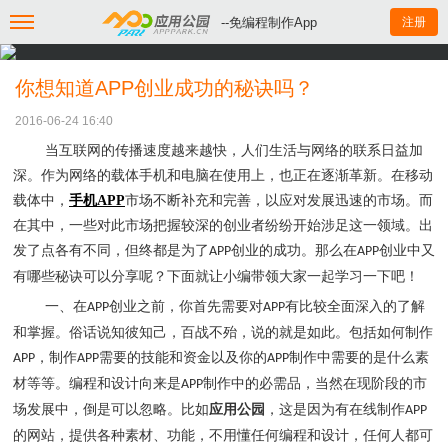
--免编程制作App
注册
你想知道APP创业成功的秘诀吗？
2016-06-24 16:40
当互联网的传播速度越来越快，人们生活与网络的联系日益加
深。作为网络的载体手机和电脑在使用上，也正在逐渐革新。在移动
载体中，
手机APP
市场不断补充和完善，以应对发展迅速的市场。而
在其中，一些对此市场把握较深的创业者纷纷开始涉足这一领域。出
发了点各有不同，但终都是为了
创业的成功。
那么在
创业中又
APP
APP
有哪些秘诀可以分享呢？下面就让小编带领大家一起学习一下吧！
一、
在
创业之前，你首先需要对
有比较全面深入的了解
APP
APP
和掌握。俗话说知彼知己，百战不殆，说的就是如此。包括如何制作
，制作
需要的技能和资金以及你的
制作中需要的是什么素
APP
APP
APP
材等等。编程和设计向来是
制作中的必需品，当然在现阶段的市
APP
场发展中，倒是可以忽略。比如
应用公园
，这是因为有在线制作
APP
的网站，提供各种素材、功能，不用懂任何编程和设计，任何人都可