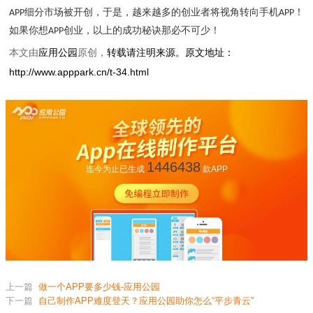
细分市场被开创，于是，越来越多的创业者将视角转向
手机
！
APP
APP
如果你想
创业，以上的成功秘诀那必不可少！
APP
本文由
应用公园
原创，
转载请注明来源。原文地址：
http://www.apppark.cn/t-34.html
1446438
迄今为止已生成
款APP
上一篇
做一个APP要多少钱-应用公园
下一篇
自己制作APP难度登天？应用公园助你怎么“平步青云”