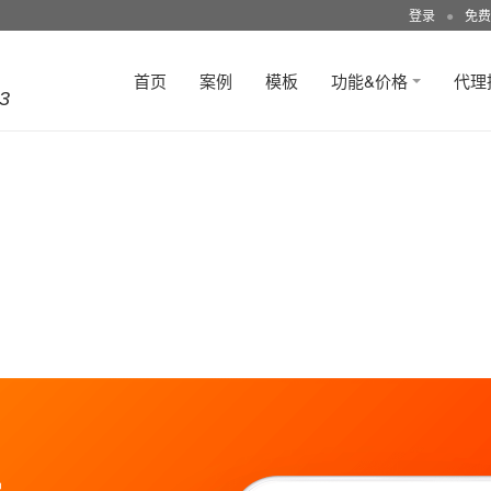
登录
●
免费
首页
案例
模板
功能&价格
代理
3