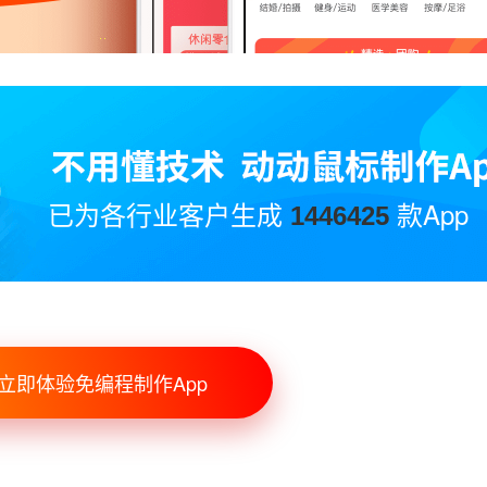
已为各行业客户生成
款App
1446425
立即体验免编程制作App