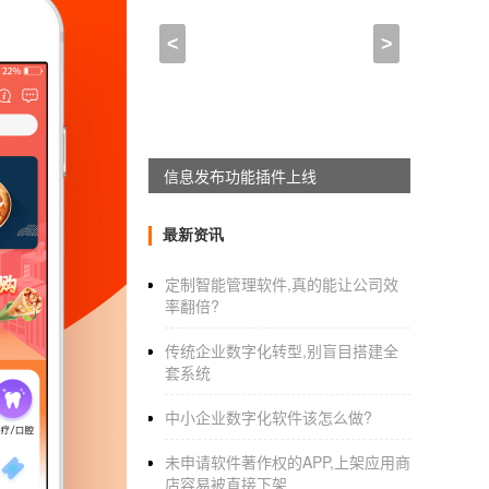
app开发报价公司,app
<
>
2021-12-11 09:00:00
来自于
应用公园
手机app定制
的收费标准是怎样的？
每个公司的报价都不一样，有的甚至相差很大
信息发布功能插件上线
这个行业里的报价评估方法都是根据工作量来
而开发费用的总额可以通过这两个参数相乘得到。例
最新资讯
系统(50人日)，开发的总人日为150人。如果
定制智能管理软件,真的能让公司效
率翻倍?
而一些影响工作量的因素自然成为影响
App定
传统企业数字化转型,别盲目搭建全
套系统
1.规划层包括ui设计、数据资料等。如果制作
中小企业数字化软件该怎么做?
计开发界面和功能模块，会减少一些消耗。
未申请软件著作权的APP,上架应用商
2.对工作负载影响较大的因素之一是应用功能
店容易被直接下架