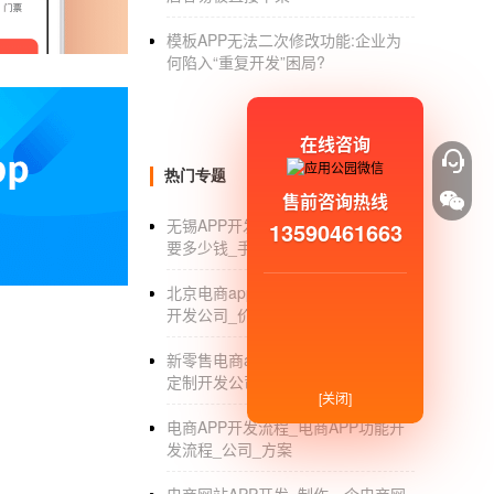
化，可以相差几倍甚至几十倍，因此，
app开
模板APP无法二次修改功能:企业为
3.系统环境也会影响价格无论是app开发在开发
何陷入“重复开发”困局?
系统会相对高于开发和价格的安卓系统未经授
00-1010无论你在开发，做什么类型的APP
在线咨询
成本一般按照以下几点计算：
热门专题
1.制作一款新闻app的功能是一款开发的核
售前咨询热线
无锡APP开发公司_无锡APP开发需
13590461663
2.如果你在制作，准备了设计和界面材料准备了
要多少钱_手机应用制作过程_排名
些，相反，如果你想让成都App、制作、公司
北京电商app开发_北京电商移动app
3.如果制作新闻App质量不一样，在价格，肯
开发公司_价格
否承担起升级完善的技术和责任，也会影响到
新零售电商app开发_新零售电商app
就价格和成本而言，制作和公司的不同应用肯定
定制开发公司_价格
[关闭]
一般是根据新闻和app开发的功能需求和复杂
电商APP开发流程_电商APP功能开
发流程_公司_方案
制作，成都公司，金逸致远拥有成熟稳定的APP
业的领先地位。而能为外包、开发，各行业提供