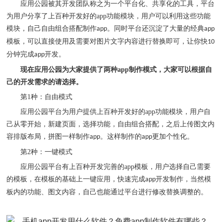
应用公园被其开发团队称之为一个平台化、共享化的工具，平台
为用户分享了上百种开发好的
app
功能模块，用户可以利用这些功能
模块，自己自由组合搭配制作
。同时平台还沉淀了大量的经典
app
app
模板，可以直接使用及需要对图片文字内容进行替换即可，让你快
10
分钟完成
开发。
app
现在应用公园为大家提供了两种
app
制作模式，大家可以根据自
己的开发需求的请选择。
第
1
种：自由模式
应用公园平台为用户提供上百种开发好的
app
功能模块，用户自
己从零开始，新建页面，选择功能，自由组合搭配，之后上传图文内
容排版布局，拼图一样制作
。这样制作的
更加个性化。
app
app
第
2
种：一键模式
应用公园平台有上百种开发完善的
app
模板，用户选择自己需要
的模板，在模板的基础上一键应用，快速完成
开发制作，当然模
app
板内的功能、图文内容，自己也能通过平台进行修改替换调整的。