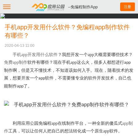
--免编程制作App
注册
手机app开发用什么软件？免编程app制作软件
有哪些？
2020-04-13 11:00
手机
app
开发用什么软件
？我想开发一个
app
大概需要哪些技术？
免费
app
制作
软件有哪些？现在手机
app
这么火，很多人都想进行
app
制作啊，但是又不懂技术，不知道该如何入手。现在，随着技术的发
展，想要开发一个
软件，不需要懂专业的软件开发技术，自己也
app
能制作
了。
app
利用应用公园免编程
app
在线制作平台，一种全新的傻瓜式
app
制
作
工具，可以让任何人把自己的想法转化成一个原生
app
软件。