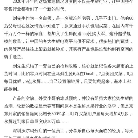
2020年开年的这场紧急情况改变的不仅是生鲜行业，让中国整个
零售行业都看到了一个新的时代。
刘先生作为一名白领，是一名标准的宅男，几乎不出门。他的
60
后父母也在这次情况中知道了，原来通过手机也能买菜，在国内有千
千万万个一样的家庭，都加入了生鲜配送app抢购大军。这种超乎规
模的数量，让中国的各大生鲜电商平台供不应求，很多热门的蔬菜，
肉类等产品往往上架后就被秒光，其实有产品也很难预约到有空闲的
骑手送货。
刘先生总结了一套自己的抢购攻略，核心就是记住各大超市的上
货时间，比如零点时间在盒马鲜生抢
6点在Dmall，7点美团买菜，8点
每日优鲜，9点永辉……自己设置闹钟后，只要能爬起来，基本上都
能抢到。
产品的空缺、外卖小哥的难以预约，并没有阻挡大家抢购生鲜的
热潮。较新的数据显示春节期间原本是生鲜水果行业的淡季，但是京
东到家的销售额同比增长
300%多，叮咚买菜用户量每天增加4万多，
永辉超到家日单量突破30万单……
深圳沃尔玛分店的一位员工，分享乐自己每天面临的经历，每天