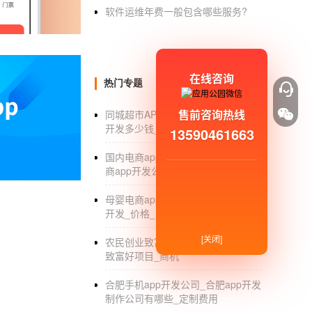
操作简单方便是定制软件的优势之一。
软件运维年费一般包含哪些服务?
因为定制软件是基于企业，现有的需求和工作
定制软件的成本很低：
在线咨询
定制软件看起来很贵，但实际上，它在长期使
热门专题
一般的软件模板软件)不能完全满足企业，开
售前咨询热线
同城超市APP开发_同城超市类app
开发多少钱_方案
13590461663
另一方面，如果企业认为某些功能需要修改或
国内电商app开发公司_国内移动电
因为这个软件不是为你在企业，的开发准备的
商app开发公司排名_价格
在使用、维护、更新、迭代和版权方面，定制
母婴电商app开发现状_母婴电商app
开发_价格_公司
定制软件服务贴心：
[关闭]
首先，如果在使用定制开发软件时出现问题，
农民创业致富好项目_农村小本创业
致富好项目_商机
效果对软件进行调整。
合肥手机app开发公司_合肥app开发
软件安装完成后，开发公司还应向客户提供相
制作公司有哪些_定制费用
长。但从企业长远发展来看，移动互联网时代