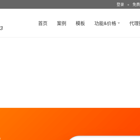
登录
●
免费
首页
案例
模板
功能&价格
代理
3