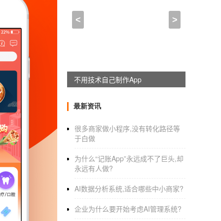
无锡软件定制,什么叫app
<
>
2021-11-05 19:15:00
来自于
应用公园
定制软件开发
的优势是什么？
对于企业，来说，定制软件的目的是为了满足
不用技术自己制作App
实力和品牌影响力的公司来说，模板软件或多
印象会大大降低。
最新资讯
如果对品牌形象、艺术设计、交互效果的要求
很多商家做小程序,没有转化路径等
于白做
因为定制软件的每一个开发都要经过详细的系
为什么“记账App”永远成不了巨头,却
永远有人做?
在软件开发，的过程中，需要将管理者较新的
AI数据分析系统,适合哪些中小商家?
科学性和使用价值，为企业带来巨大的经济效
企业为什么要开始考虑AI管理系统?
定制软件操作方便；