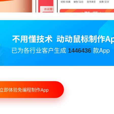
已为各行业客户生成
款App
1446436
立即体验免编程制作App