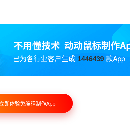
已为各行业客户生成
款App
1446439
立即体验免编程制作App