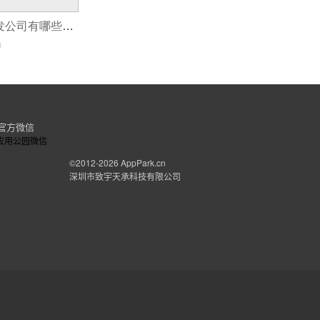
榆林外卖app开发公司有哪些_榆林外卖APP开发方案为用户解决订餐痛点
0
官方微信
©2012-2026
AppPark.cn
深圳市致宇天承科技有限公司