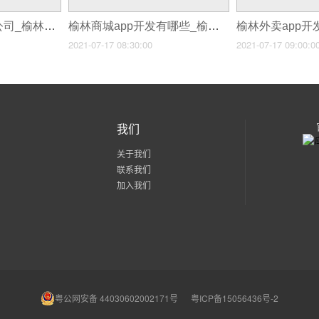
榆林医疗APP开发公司_榆林移动医疗APP开发将带来医疗发展新革命
榆林商城app开发有哪些_榆林类似花解解App开发有哪些优势
2021-07-17 08:30:00
2021-07-17 09:00:0
我们
关于我们
联系我们
加入我们
粤公网安备 44030602002171号
粤ICP备15056436号-2