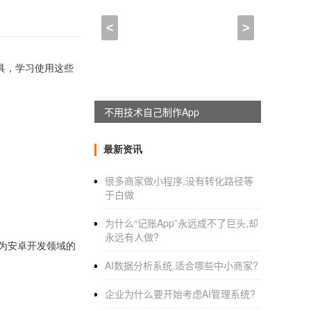
<
>
工具，学习使用这些
不用技术自己制作App
最新资讯
很多商家做小程序,没有转化路径等
于白做
为什么“记账App”永远成不了巨头,却
永远有人做?
择。作为安卓开发领域的
AI数据分析系统,适合哪些中小商家?
企业为什么要开始考虑AI管理系统?