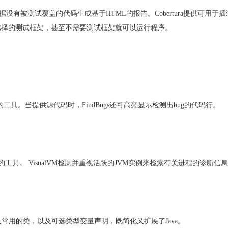
rtura根据没有被测试覆盖的代码生成基于HTML的报告。Cobertura提供可用
用你选择的测试框架，甚至不需要测试框架就可以运行程序。
库的工具。当提供源代码时，FindBugs还可高亮显示检测出bug的代码行。
性能的工具。 VisualVM检测并重视活跃的JVM实例来检索有关进程的诊断信
入常用的类，以及可选类型变量声明，既简化又扩展了Java。