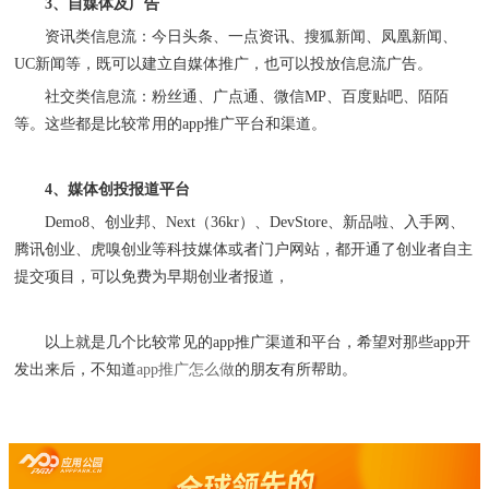
3
、自媒体及广告
资讯类信息流：今日头条、一点资讯、搜狐新闻、凤凰新闻、
UC新闻等，既可以建立自媒体推广，也可以投放信息流广告。
社交类信息流：粉丝通、广点通、微信
MP、百度贴吧、陌陌
等。这些都是
比较
常用的
app
推广平台和渠道。
4
、媒体创投报道平台
Demo8
、
创业邦
、
Next（36kr）
、
DevStore
、
新品啦
、
入手网
、
腾讯创业
、
虎嗅创业
等
科技媒体或者门户网站
，
都
开通了创业者自主
提交项目，可以免费为早期创业者报道，
以上就是几个比较常见的
app推广渠道和平台，希望对那些app开
发出来后，不知道
app推广怎么做
的朋友有所帮助。