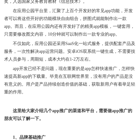
奖，入选国家义务教育教材《信息技术》。
在
应用公园平台
里，
汇聚了上百个开发好的常见
app
功能，
开发
者可以将
这些开好的功能模块自由组合，拼图式
就能制作出一款
app。而且，在应用公园内还有开发好了的精美app模板，一键套用，
只需要修改图文内容，10分钟就可以制作出一款专业的app。
不仅如此，应用公园还采用
SaaS化一站式服务，提供配套产品及
服务，一次性解决app运营问题。安卓iOS双系统一键生成，不需要技
术人员参与，周期短，成本大约在1-2万左右。
app开发已经不是问题，现在
重要的是
app
怎样快速推广，怎样快
速提高新
app
的下载量
。
毕竟在互联网世界里，没有用户的产品是没
有意义的。
用户是产品持续创造价值的基础
，获取新用户有着举足轻
重的作用。
这里给大家介绍几个
app推广的渠道和平台，需要做app推广的
朋友可以了解一下。
1
、品牌基础推广