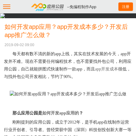
--免编程制作App
注册
如何开发app应用？app开发成本多少？开发后
app推广怎么做？
2019-09-02 09:00
每天都有数不清的新的
app
上线，
其实在技术发展的今天，
app
开
发并不难
。
现在不需要任何编程技术，也不需要找外包公司，利用应
用公园，自己就能拼图式快速制作一款
app，而且
app开发成本
很低，
与找外包公司开发相比，节约了
90%。
那么应用公园是
如何开发
app应用的
？
刚刚提到的应用公园，成立于
2012年，是手机app在线制作运营
行业开创者、引导者。曾经荣获中国（深圳）科技创投创新大赛一等